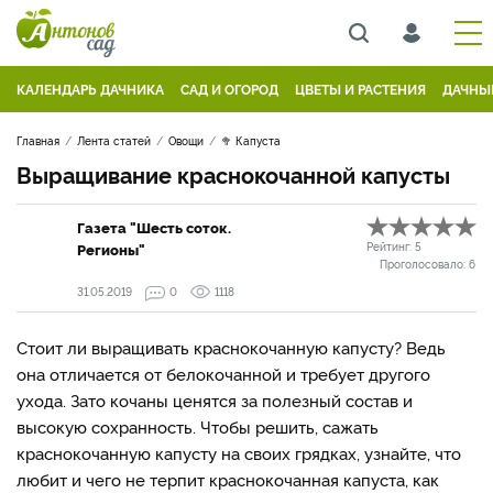
КАЛЕНДАРЬ ДАЧНИКА
САД И ОГОРОД
ЦВЕТЫ И РАСТЕНИЯ
ДАЧНЫ
Главная
Лента статей
Овощи
🥦 Капуста
Выращивание краснокочанной капусты
Газета "Шесть соток.
Регионы"
Рейтинг:
5
Проголосовало:
6
31.05.2019
0
1118
Стоит ли выращивать краснокочанную капусту? Ведь
она отличается от белокочанной и требует другого
ухода. Зато кочаны ценятся за полезный состав и
высокую сохранность. Чтобы решить, сажать
краснокочанную капусту на своих грядках, узнайте, что
любит и чего не терпит краснокочанная капуста, как