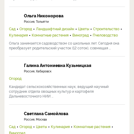
Ольга Никонорова
Россия, Тольятти
Сад
Огород
Ландшафтный дизайн
Цветы
Строительство
Кулинария
Комнатные растения
Виноград
Пчеловодство
Ольга занимается садоводством со школьных лет. Сегодня она
преобразует родительский участок (12 соток), совмещая ...
Галина Антониевна Кузьмицкая
Россия, Хабаровск
Огород
Кандидат сельскохозяйственных наук, ведущий научный
сотрудник отдела овощных культур и картофеля
Дальневосточного НИИ ...
Светлана Самойлова
Россия, Москва
Сад
Огород
Цветы
Кулинария
Комнатные растения
Виноград