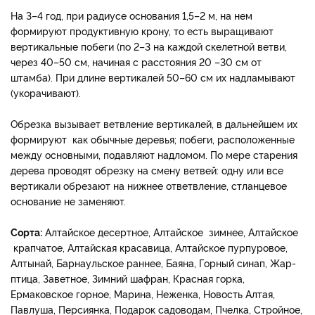
На 3–4 год, при радиусе основания 1,5–2 м, на нем
формируют продуктивную крону, то есть выращивают
вертикальные побеги (по 2–3 на каждой скелетной ветви,
через 40–50 см, начиная с расстояния 20 –30 см от
штамба). При длине вертикалей 50–60 см их надламывают
(укорачивают).
Обрезка вызывает ветвление вертикалей, в дальнейшем их
формируют как обычные деревья; побеги, расположенные
между основными, подавляют надломом. По мере старения
дерева проводят обрезку на смену ветвей: одну или все
вертикали обрезают на нижнее ответвление, стланцевое
основание не заменяют.
Сорта:
Алтайское десертное, Алтайское зимнее, Алтайское
крапчатое, Алтайская красавица, Алтайское пурпуровое,
Алтынай, Барнаульское раннее, Баяна, Горный синап, Жар-
птица, Заветное, Зимний шафран, Красная горка,
Ермаковское горное, Марина, Неженка, Новость Алтая,
Павлуша, Персиянка, Подарок садоводам, Пчелка, Стройное,