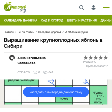
КАЛЕНДАРЬ ДАЧНИКА
САД И ОГОРОД
ЦВЕТЫ И РАСТЕНИЯ
ДАЧНЫ
Главная
Лента статей
Плодовые деревья
🍏 Яблони и груши
Выращивание крупноплодных яблонь в
Сибири
Анна Евгеньевна
Соловьева
Рейтинг:
5
Проголосовало:
2
07.10.2015
0
648
Разгадать сканворд на дачную тему