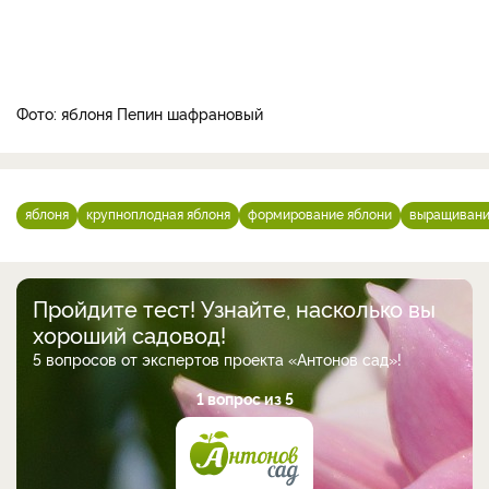
Фото: яблоня Пепин шафрановый
яблоня
крупноплодная яблоня
формирование яблони
выращивани
Пройдите тест! Узнайте, насколько вы
хороший садовод!
5 вопросов от экспертов проекта «Антонов сад»!
1 вопрос из 5