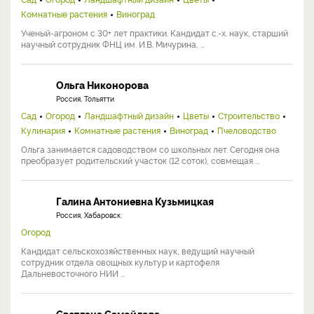
Комнатные растения
Виноград
Ученый-агроном с 30+ лет практики. Кандидат с.-х. наук, старший
научный сотрудник ФНЦ им. И.В. Мичурина, ...
Ольга Никонорова
Россия, Тольятти
Сад
Огород
Ландшафтный дизайн
Цветы
Строительство
Кулинария
Комнатные растения
Виноград
Пчеловодство
Ольга занимается садоводством со школьных лет. Сегодня она
преобразует родительский участок (12 соток), совмещая ...
Галина Антониевна Кузьмицкая
Россия, Хабаровск
Огород
Кандидат сельскохозяйственных наук, ведущий научный
сотрудник отдела овощных культур и картофеля
Дальневосточного НИИ ...
Светлана Самойлова