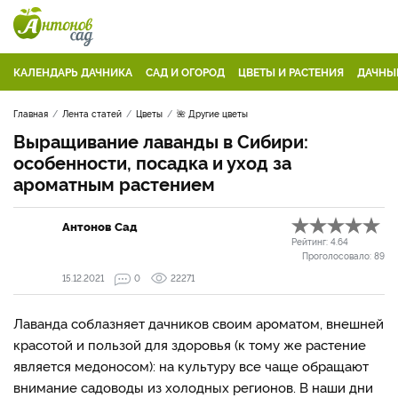
КАЛЕНДАРЬ ДАЧНИКА
САД И ОГОРОД
ЦВЕТЫ И РАСТЕНИЯ
ДАЧНЫ
Главная
Лента статей
Цветы
🌺 Другие цветы
Выращивание лаванды в Сибири:
особенности, посадка и уход за
ароматным растением
Антонов Сад
Рейтинг:
4.64
Проголосовало:
89
15.12.2021
0
22271
Лаванда соблазняет дачников своим ароматом, внешней
красотой и пользой для здоровья (к тому же растение
является медоносом): на культуру все чаще обращают
внимание садоводы из холодных регионов. В наши дни