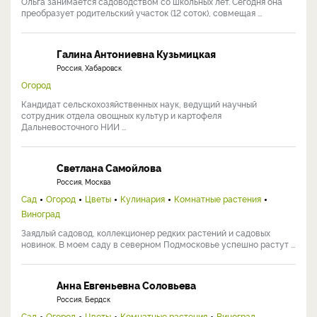
Ольга занимается садоводством со школьных лет. Сегодня она
преобразует родительский участок (12 соток), совмещая ...
Галина Антониевна Кузьмицкая
Россия, Хабаровск
Огород
Кандидат сельскохозяйственных наук, ведущий научный
сотрудник отдела овощных культур и картофеля
Дальневосточного НИИ ...
Светлана Самойлова
Россия, Москва
Сад
Огород
Цветы
Кулинария
Комнатные растения
Виноград
Заядлый садовод, коллекционер редких растений и садовых
новинок. В моем саду в северном Подмосковье успешно растут ...
Анна Евгеньевна Соловьева
Россия, Бердск
Сад
Огород
Цветы
Комнатные растения
Виноград