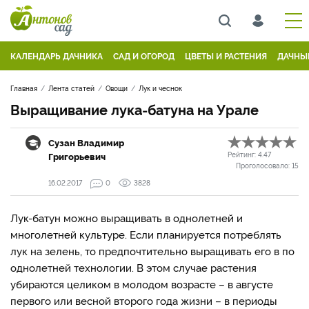
КАЛЕНДАРЬ ДАЧНИКА
САД И ОГОРОД
ЦВЕТЫ И РАСТЕНИЯ
ДАЧНЫ
Главная
Лента статей
Овощи
Лук и чеснок
Выращивание лука-батуна на Урале
Сузан Владимир
Григорьевич
Рейтинг:
4.47
Проголосовало:
15
16.02.2017
0
3828
Лук-батун можно выращивать в однолетней и
многолетней культуре. Если планируется потреблять
лук на зелень, то предпочтительно выращивать его в по
однолетней технологии. В этом случае растения
убираются целиком в молодом возрасте – в августе
первого или весной второго года жизни – в периоды