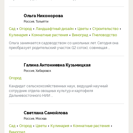
Ольга Никонорова
Россия, Тольятти
Сад
Огород
Ландшафтный дизайн
Цветы
Строительство
Кулинария
Комнатные растения
Виноград
Пчеловодство
Ольга занимается садоводством со школьных лет. Сегодня она
преобразует родительский участок (12 соток), совмещая ...
Галина Антониевна Кузьмицкая
Россия, Хабаровск
Огород
Кандидат сельскохозяйственных наук, ведущий научный
сотрудник отдела овощных культур и картофеля
Дальневосточного НИИ ...
Светлана Самойлова
Россия, Москва
Сад
Огород
Цветы
Кулинария
Комнатные растения
Виноград