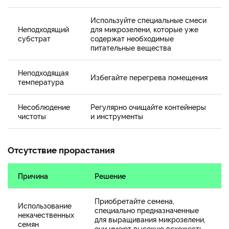
Используйте специальные смеси
Неподходящий
для микрозелени, которые уже
субстрат
содержат необходимые
питательные вещества
Неподходящая
Избегайте перегрева помещения
температура
Несоблюдение
Регулярно очищайте контейнеры
чистоты
и инструменты
Отсутствие прорастания
Причина
Решение
Приобретайте семена,
Использование
специально предназначенные
некачественных
для выращивания микрозелени,
семян
они имеют высокую всхожесть