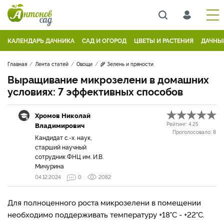
КАЛЕНДАРЬ ДАЧНИКА
САД И ОГОРОД
ЦВЕТЫ И РАСТЕНИЯ
ДАЧНЫ
Главная
Лента статей
Овощи
🌾 Зелень и пряности
Выращивание микрозелени в домашних
условиях: 7 эффективных способов
Хромов Николай
Владимирович
Рейтинг:
4.25
Проголосовало:
8
Кандидат с.-х. наук,
старший научный
сотрудник ФНЦ им. И.В.
Мичурина
04.12.2024
0
2082
Для полноценного роста микрозелени в помещении
необходимо поддерживать температуру +18°C - +22°C.