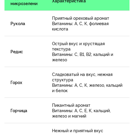
Характеристика
микрозелени
Приятный ореховый аромат
Рукола
Витамины: А, С, К, фолиевая
кислота
Острый вкус и хрустящая
текстура
Редис
Витамины: С, В1, В2, кальций и
железо
Сладковатый на вкус, нежная
структура
Горох
Витамины: А, С, К, железо, кальций
и белок
Пикантный аромат
Горчица
Витамины: А, С, Е, К, кальций,
железо и магний
Нежный и приятный вкус