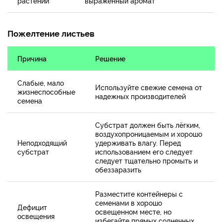
растений
выраженный аромат
Пожелтение листьев
Причина
Решение
Слабые, мало
Используйте свежие семена от
жизнеспособные
надежных производителей
семена
Субстрат должен быть лёгким,
воздухопроницаемым и хорошо
Неподходящий
удерживать влагу. Перед
субстрат
использованием его следует
следует тщательно промыть и
обеззаразить
Разместите контейнеры с
семенами в хорошо
Дефицит
освещенном месте, но
освещения
избегайте прямых солнечных