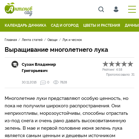
КАЛЕНДАРЬ ДАЧНИКА
САД И ОГОРОД
ЦВЕТЫ И РАСТЕНИЯ
ДАЧНЫ
Главная
Лента статей
Овощи
Лук и чеснок
Выращивание многолетнего лука
Сузан Владимир
Григорьевич
Рейтинг:
4.58
Проголосовало:
31
30.11.2016
0
7828
Многолетние луки представляют особую ценность, но
пока не получили широкого распространения. Они
неприхотливы, морозоустойчивы, способны отрастать
из-под снега и очень рано давать высоковитаминную
зелень. В мае и первой половине июня зелень лука
является самым ценным и дешевым источником