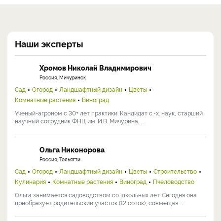
Наши эксперты
Хромов Николай Владимирович
Россия, Мичуринск
Сад
Огород
Ландшафтный дизайн
Цветы
Комнатные растения
Виноград
Ученый-агроном с 30+ лет практики. Кандидат с.-х. наук, старший
научный сотрудник ФНЦ им. И.В. Мичурина, ...
Ольга Никонорова
Россия, Тольятти
Сад
Огород
Ландшафтный дизайн
Цветы
Строительство
Кулинария
Комнатные растения
Виноград
Пчеловодство
Ольга занимается садоводством со школьных лет. Сегодня она
преобразует родительский участок (12 соток), совмещая ...