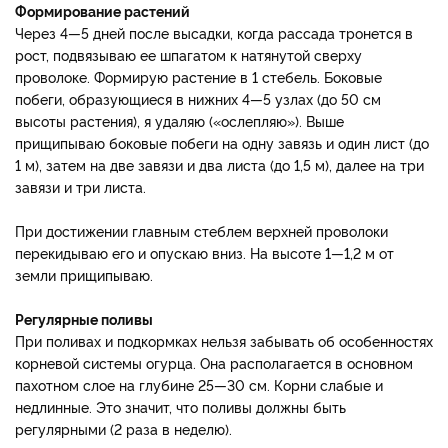
Формирование растений
Через 4—5 дней после высадки, когда рассада тронется в
рост, подвязываю ее шпагатом к натянутой сверху
проволоке. Формирую растение в 1 стебель. Боковые
побеги, образующиеся в нижних 4—5 узлах (до 50 см
высоты растения), я удаляю («ослепляю»). Выше
прищипываю боковые побеги на одну завязь и один лист (до
1 м), затем на две завязи и два листа (до 1,5 м), далее на три
завязи и три листа.
При достижении главным стеблем верхней проволоки
перекидываю его и опускаю вниз. На высоте 1—1,2 м от
земли прищипываю.
Регулярные поливы
При поливах и подкормках нельзя забывать об особенностях
корневой системы огурца. Она располагается в основном
пахотном слое на глубине 25—30 см. Корни слабые и
недлинные. Это значит, что поливы должны быть
регулярными (2 раза в неделю).