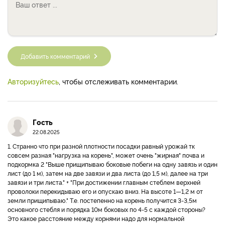
Добавить комментарий
Авторизуйтесь
, чтобы отслеживать комментарии.
Гость
22.08.2025
1. Странно что при разной плотности посадки равный урожай тк
совсем разная "нагрузка на корень", может очень "жирная" почва и
подкормка 2 "Выше прищипываю боковые побеги на одну завязь и один
лист (до 1 м), затем на две завязи и два листа (до 1,5 м), далее на три
завязи и три листа." + "При достижении главным стеблем верхней
проволоки перекидываю его и опускаю вниз. На высоте 1—1,2 м от
земли прищипываю." Т.е. постепенно на корень получится 3-3,5м
основного стебля и порядка 10м боковых по 4-5 с каждой стороны?
Это какое расстояние между корнями надо для нормальной