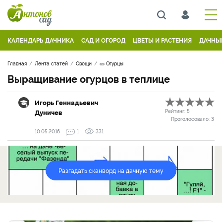
КАЛЕНДАРЬ ДАЧНИКА
САД И ОГОРОД
ЦВЕТЫ И РАСТЕНИЯ
ДАЧНЫ
Главная
Лента статей
Овощи
🥒 Огурцы
Выращивание огурцов в теплице
Игорь Геннадьевич
Дуничев
Рейтинг:
5
Проголосовало:
3
10.05.2016
1
331
Разгадать сканворд на дачную тему