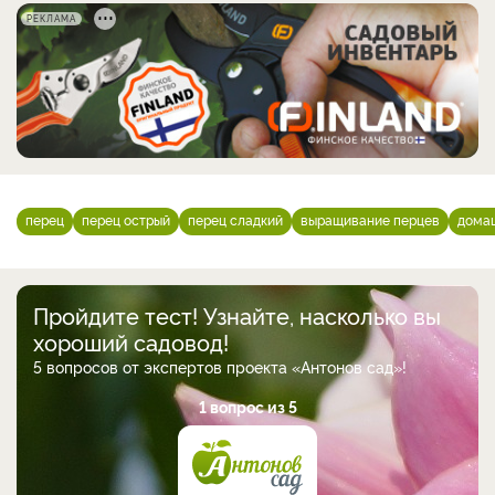
РЕКЛАМА
перец
перец острый
перец сладкий
выращивание перцев
дома
Пройдите тест! Узнайте, насколько вы
хороший садовод!
5 вопросов от экспертов проекта «Антонов сад»!
1 вопрос из 5