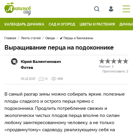
КАЛЕНДАРЬ ДАЧНИКА
САД И ОГОРОД
ЦВЕТЫ И РАСТЕНИЯ
ДАЧНЫ
Главная
Лента статей
Овощи
🍆 Перцы и баклажаны
Выращивание перца на подоконнике
Юрий Валентинович
Фотев
Рейтинг:
5
Проголосовало:
2
05.12.2017
0
666
В самый разгар зимы можно собирать яркие, полезные
плоды сладкого и острого перца прямо с
подоконника. Продлить потребление свежих и
экологически чистых плодов перца вполне по силам
любому заинтересованному человеку, а не только
«продвинутому» садоводу, реализующему себя на