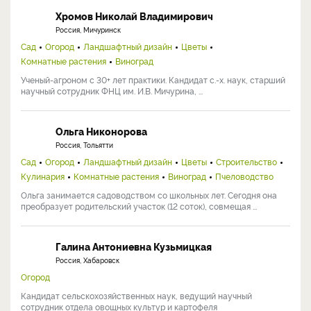
Хромов Николай Владимирович
Россия, Мичуринск
Сад
Огород
Ландшафтный дизайн
Цветы
Комнатные растения
Виноград
Ученый-агроном с 30+ лет практики. Кандидат с.-х. наук, старший
научный сотрудник ФНЦ им. И.В. Мичурина, ...
Ольга Никонорова
Россия, Тольятти
Сад
Огород
Ландшафтный дизайн
Цветы
Строительство
Кулинария
Комнатные растения
Виноград
Пчеловодство
Ольга занимается садоводством со школьных лет. Сегодня она
преобразует родительский участок (12 соток), совмещая ...
Галина Антониевна Кузьмицкая
Россия, Хабаровск
Огород
Кандидат сельскохозяйственных наук, ведущий научный
сотрудник отдела овощных культур и картофеля