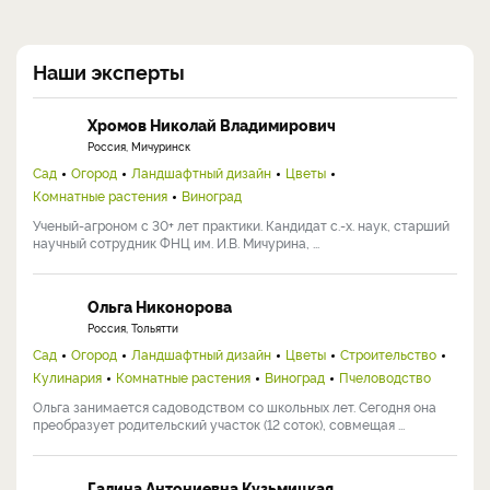
Наши эксперты
Хромов Николай Владимирович
Россия, Мичуринск
Сад
Огород
Ландшафтный дизайн
Цветы
Комнатные растения
Виноград
Ученый-агроном с 30+ лет практики. Кандидат с.-х. наук, старший
научный сотрудник ФНЦ им. И.В. Мичурина, ...
Ольга Никонорова
Россия, Тольятти
Сад
Огород
Ландшафтный дизайн
Цветы
Строительство
Кулинария
Комнатные растения
Виноград
Пчеловодство
Ольга занимается садоводством со школьных лет. Сегодня она
преобразует родительский участок (12 соток), совмещая ...
Галина Антониевна Кузьмицкая