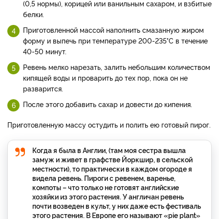
(0,5 нормы), корицей или ванильным сахаром, и взбитые
белки.
Приготовленной массой наполнить смазанную жиром
форму и выпечь при температуре 200-235°С в течение
40-50 минут.
Ревень мелко нарезать, залить небольшим количеством
кипящей воды и проварить до тех пор, пока он не
разварится.
После этого добавить сахар и довести до кипения.
Приготовленную массу остудить и полить ею готовый пирог.
Когда я была в Англии, (там моя сестра вышла
замуж и живет в графстве Йоркшир, в сельской
местности), то практически в каждом огороде я
видела ревень. Пироги с ревенем, варенье,
компоты – что только не готовят английские
хозяйки из этого растения. У англичан ревень
почти возведен в культ, у них даже есть фестиваль
этого растения. В Европе его называют «pie plant»