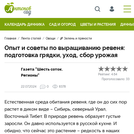
КАЛЕНДАРЬ ДАЧНИКА
САД И ОГОРОД
ЦВЕТЫ И РАСТЕНИЯ
ДАЧНЫ
Главная
Лента статей
Овощи
🌾 Зелень и пряности
Опыт и советы по выращиванию ревеня:
подготовка грядки, уход, сбор урожая
Газета "Шесть соток.
Регионы"
Рейтинг:
4.64
Проголосовало:
33
22.07.2024
0
8378
Естественная среда обитания ревеня, где он до сих пор
растет в диком виде – Сибирь, северный Урал,
Восточный Тибет. В природе ревень образует густые
заросли. Он давно используется в русской кухне. И
обидно, что сейчас это растение – редкость в наших