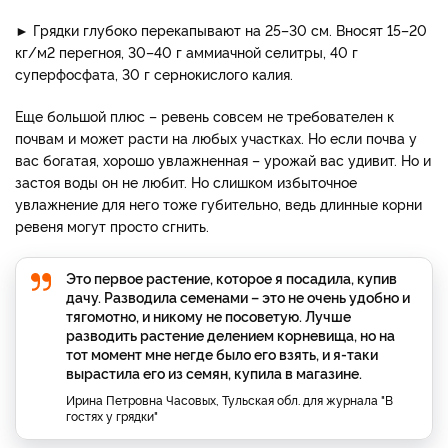
► Грядки глубоко перекапывают на 25–30 см. Вносят 15–20
кг/м2 перегноя, 30–40 г аммиачной селитры, 40 г
суперфосфата, 30 г сернокислого калия.
Еще большой плюс – ревень совсем не требователен к
почвам и может расти на любых участках. Но если почва у
вас богатая, хорошо увлажненная – урожай вас удивит. Но и
застоя воды он не любит. Но слишком избыточное
увлажнение для него тоже губительно, ведь длинные корни
ревеня могут просто сгнить.
Это первое растение, которое я посадила, купив
дачу. Разводила семенами – это не очень удобно и
тягомотно, и никому не посоветую. Лучше
разводить растение делением корневища, но на
тот момент мне негде было его взять, и я-таки
вырастила его из семян, купила в магазине.
Ирина Петровна Часовых, Тульская обл. для журнала "В
гостях у грядки"