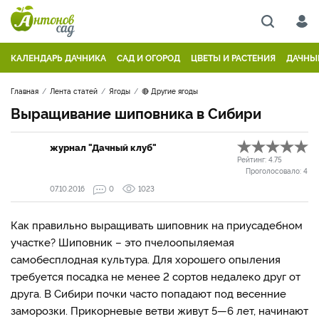
КАЛЕНДАРЬ ДАЧНИКА
САД И ОГОРОД
ЦВЕТЫ И РАСТЕНИЯ
ДАЧНЫ
Главная
Лента статей
Ягоды
🔴 Другие ягоды
Выращивание шиповника в Сибири
журнал "Дачный клуб"
Рейтинг:
4.75
Проголосовало:
4
07.10.2016
0
1023
Как правильно выращивать шиповник на приусадебном
участке? Шиповник – это пчелоопыляемая
самобесплодная культура. Для хорошего опыления
требуется посадка не менее 2 сортов недалеко друг от
друга. В Сибири почки часто попадают под весенние
заморозки. Прикорневые ветви живут 5—6 лет, начинают