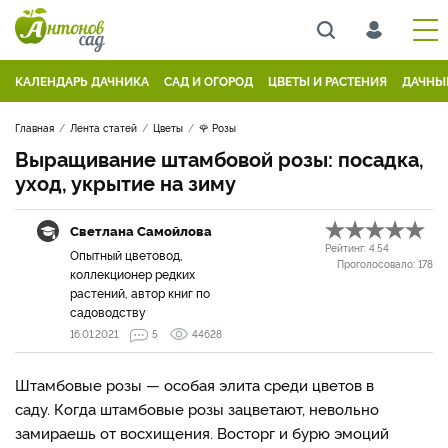
КАЛЕНДАРЬ ДАЧНИКА
САД И ОГОРОД
ЦВЕТЫ И РАСТЕНИЯ
ДАЧНЫ
Главная
Лента статей
Цветы
🌹 Розы
Выращивание штамбовой розы: посадка,
уход, укрытие на зиму
Светлана Самойлова
Рейтинг:
4.54
Опытный цветовод,
Проголосовало:
178
коллекционер редких
растений, автор книг по
садоводству
16.01.2021
5
44628
Штамбовые розы — особая элита среди цветов в
саду. Когда штамбовые розы зацветают, невольно
замираешь от восхищения. Восторг и бурю эмоций