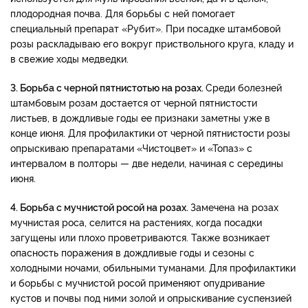
плодородная почва. Для борьбы с ней помогает
специальный препарат «Рубит». При посадке штамбовой
розы раскладываю его вокруг приствольного круга, кладу и
в свежие ходы медведки.
3. Борьба с черной пятнистотью на розах.
Среди болезней
штамбовым розам достается от черной пятнистости
листьев, в дождливые годы ее признаки заметны уже в
конце июня. Для профилактики от черной пятнистости розы
опрыскиваю препаратами «Чистоцвет» и «Топаз» с
интервалом в полторы — две недели, начиная с середины
июня.
4. Борьба с мучнистой росой на розах.
Замечена на розах
мучнистая роса, селится на растениях, когда посадки
загущены или плохо проветриваются. Также возникает
опасность поражения в дождливые годы и сезоны с
холодными ночами, обильными туманами. Для профилактики
и борьбы с мучнистой росой применяют опудривание
кустов и почвы под ними золой и опрыскивание суспензией