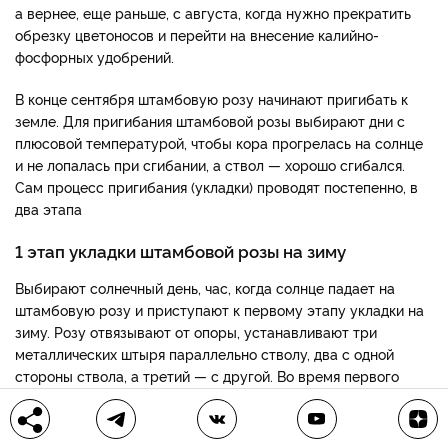
а вернее, еще раньше, с августа, когда нужно прекратить
обрезку цветоносов и перейти на внесение калийно-
фосфорных удобрений.
В конце сентября штамбовую розу начинают пригибать к
земле. Для пригибания штамбовой розы выбирают дни с
плюсовой температурой, чтобы кора прогрелась на солнце
и не лопалась при сгибании, а ствол — хорошо сгибался.
Сам процесс пригибания (укладки) проводят постепенно, в
два этапа
1 этап укладки штамбовой розы на зиму
Выбирают солнечный день, час, когда солнце падает на
штамбовую розу и приступают к первому этапу укладки на
зиму. Розу отвязывают от опоры, устанавливают три
металлических штыря параллельно стволу, два с одной
стороны ствола, а третий — с другой. Во время первого
этапа укладки розу нужно пригнуть на 45 ° или так низко,
пока не почувствуется сопротивление, тогда пригибание
останавливают и подвязывают розу в пригнутом положении