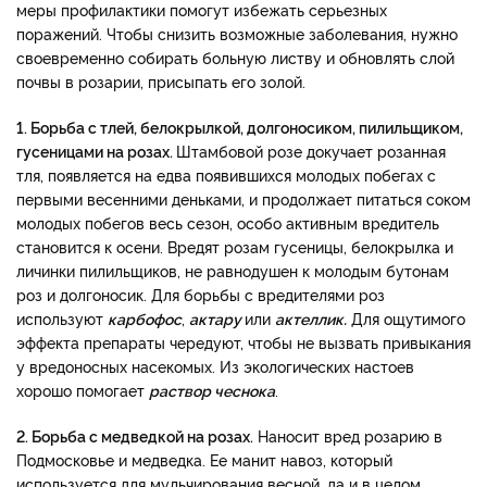
меры профилактики помогут избежать серьезных
поражений. Чтобы снизить возможные заболевания, нужно
своевременно собирать больную листву и обновлять слой
почвы в розарии, присыпать его золой.
1. Борьба с тлей, белокрылкой, долгоносиком, пилильщиком,
гусеницами на розах.
Штамбовой розе докучает розанная
тля, появляется на едва появившихся молодых побегах с
первыми весенними деньками, и продолжает питаться соком
молодых побегов весь сезон, особо активным вредитель
становится к осени. Вредят розам гусеницы, белокрылка и
личинки пилильщиков, не равнодушен к молодым бутонам
роз и долгоносик. Для борьбы с вредителями роз
используют
карбофос
,
актару
или
актеллик.
Для ощутимого
эффекта препараты чередуют, чтобы не вызвать привыкания
у вредоносных насекомых. Из экологических настоев
хорошо помогает
раствор чеснока
.
2. Борьба с медведкой на розах.
Наносит вред розарию в
Подмосковье и медведка. Ее манит навоз, который
используется для мульчирования весной, да и в целом,