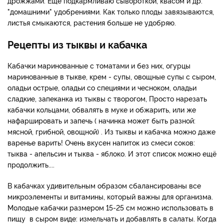
дрожжами. Еще подкармливаю сывороткой, квасом и др.
"домашними" удобрениями. Как только плоды завязываются,
листья смыкаются, растения больше не удобряю.
Рецепты из тыквы и кабачка
Кабачки маринованные с томатами и без них, огурцы
маринованные в тыкве, крем - супы, овощные супы с сыром,
оладьи острые, оладьи со специями и чесноком, оладьи
сладкие, запеканка из тыквы с творогом, Просто нарезать
кабачки кольцами, обвалять в муке и обжарить, или же
нафаршировать и запечь ( начинка может быть разной:
мясной, грибной, овощной) . Из тыквы и кабачка можно даже
варенье варить! Очень вкусен напиток из смеси соков:
тыква - апельсин и тыква - яблоко. И этот список можно ещё
продолжить....
В кабачках удивительным образом сбалансированы все
микроэлементы и витамины, который важны для организма.
Молодые кабачки размером 15-25 см можно использовать в
пищу в сыром виде: измельчать и добавлять в салаты. Когда