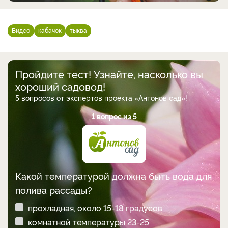
Видео
кабачок
тыква
Пройдите тест! Узнайте, насколько вы
хороший садовод!
5 вопросов от экспертов проекта «Антонов сад»!
1 вопрос из 5
Какой температурой должна быть вода для
полива рассады?
прохладная, около 15-18 градусов
комнатной температуры 23-25