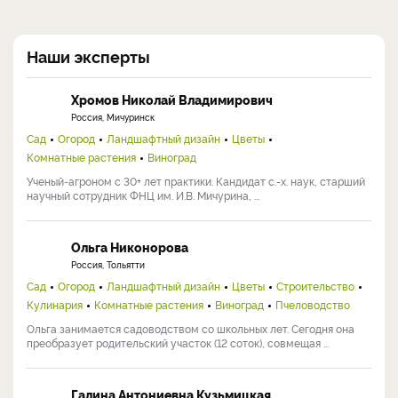
Наши эксперты
Хромов Николай Владимирович
Россия, Мичуринск
Сад
Огород
Ландшафтный дизайн
Цветы
Комнатные растения
Виноград
Ученый-агроном с 30+ лет практики. Кандидат с.-х. наук, старший
научный сотрудник ФНЦ им. И.В. Мичурина, ...
Ольга Никонорова
Россия, Тольятти
Сад
Огород
Ландшафтный дизайн
Цветы
Строительство
Кулинария
Комнатные растения
Виноград
Пчеловодство
Ольга занимается садоводством со школьных лет. Сегодня она
преобразует родительский участок (12 соток), совмещая ...
Галина Антониевна Кузьмицкая