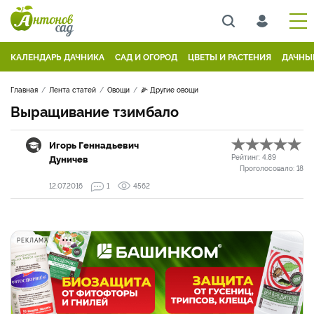
КАЛЕНДАРЬ ДАЧНИКА
САД И ОГОРОД
ЦВЕТЫ И РАСТЕНИЯ
ДАЧНЫ
Главная
Лента статей
Овощи
🌽 Другие овощи
Выращивание тзимбало
Игорь Геннадьевич
Дуничев
Рейтинг:
4.89
Проголосовало:
18
12.07.2016
1
4562
РЕКЛАМА