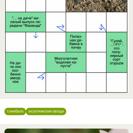
тзимбало
экзотические овощи