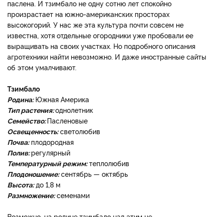
паслена. И тзимбало не одну сотню лет спокойно
произрастает на южно-американских просторах
высокогорий. У нас же эта культура почти совсем не
известна, хотя отдельные огородники уже пробовали ее
выращивать на своих участках. Но подробного описания
агротехники найти невозможно. И даже иностранные сайты
об этом умалчивают.
Тзимбало
Родина:
Южная Америка
Тип растения:
однолетник
Семейство:
Пасленовые
Освещенность:
светолюбив
Почва:
плодородная
Полив:
регулярный
Температурный режим:
теплолюбив
Плодоношение:
сентябрь — октябрь
Высота:
до 1,8 м
Размножение:
семенами
Возможно, на родине тзимбало над этим не