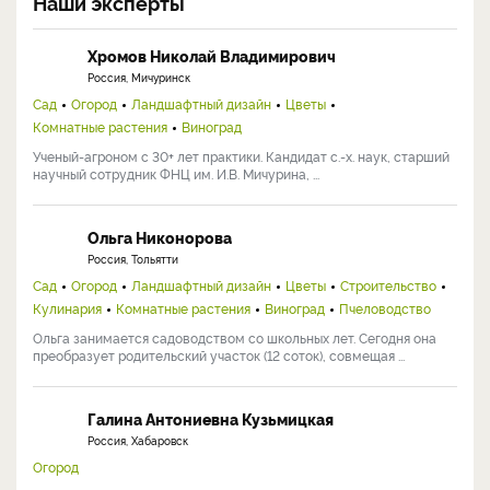
Наши эксперты
Хромов Николай Владимирович
Россия, Мичуринск
Сад
Огород
Ландшафтный дизайн
Цветы
Комнатные растения
Виноград
Ученый-агроном с 30+ лет практики. Кандидат с.-х. наук, старший
научный сотрудник ФНЦ им. И.В. Мичурина, ...
Ольга Никонорова
Россия, Тольятти
Сад
Огород
Ландшафтный дизайн
Цветы
Строительство
Кулинария
Комнатные растения
Виноград
Пчеловодство
Ольга занимается садоводством со школьных лет. Сегодня она
преобразует родительский участок (12 соток), совмещая ...
Галина Антониевна Кузьмицкая
Россия, Хабаровск
Огород