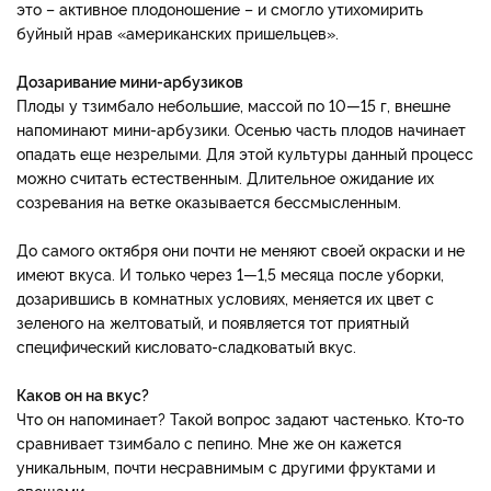
это – активное плодоношение – и смогло утихомирить
буйный нрав «американских пришельцев».
Дозаривание мини-арбузиков
Плоды у тзимбало небольшие, массой по 10—15 г, внешне
напоминают мини-арбузики. Осенью часть плодов начинает
опадать еще незрелыми. Для этой культуры данный процесс
можно считать естественным. Длительное ожидание их
созревания на ветке оказывается бессмысленным.
До самого октября они почти не меняют своей окраски и не
имеют вкуса. И только через 1—1,5 месяца после уборки,
дозарившись в комнатных условиях, меняется их цвет с
зеленого на желтоватый, и появляется тот приятный
специфический кисловато-сладковатый вкус.
Каков он на вкус?
Что он напоминает? Такой вопрос задают частенько. Кто-то
сравнивает тзимбало с пепино. Мне же он кажется
уникальным, почти несравнимым с другими фруктами и
овощами.