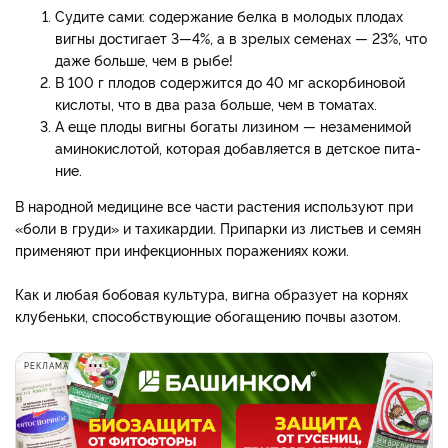
Судите сами: содер­жание белка в молодых пло­дах
вигны достигает 3—4%, а в зрелых семенах — 23%, что
даже больше, чем в рыбе!
В 100 г плодов содержится до 40 мг аскорбиновой
кислоты, что в два раза больше, чем в томатах.
А еще плоды вигны богаты лизином — незамени­мой
аминокислотой, которая добавляется в детское пита­
ние.
В народной медицине все части растения используют при
«боли в груди» и тахикар­дии. Припарки из листьев и семян
применяют при инфек­ционных поражениях кожи.
Как и любая бобовая культу­ра, вигна образует на корнях
клубеньки, способствующие обогащению почвы азотом.
РЕКЛАМА