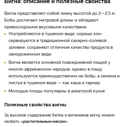
Вигна: описание и полезные свойства
Вигна представляет со­бой лиану высотой до 2—2,5 м.
Бобы достига­ют метровой длины и облада­ют
превосходными вкусовыми качествами.
Употребляются в тушеном виде, хорошо кон­
сервируются в традиционной сахарно-солевой
заливке, со­храняют отличное качество продукта в
замороженном виде.
Вигна является основ­ной повседневной пищей у
многих африканских народов, однако в пищу
используются преимущественно не бобы, а семена и
листья в тушеном виде — как каша и гарнир.
Молодые плоды популярны в азиатской кухне.
Полезные свойства вигны
За высокое содержание белка и витаминов вигну мож­но
назвать
«растительным мясом»
.