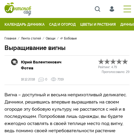
КАЛЕНДАРЬ ДАЧНИКА
САД И ОГОРОД
ЦВЕТЫ И РАСТЕНИЯ
ДАЧНЫ
Главная
Лента статей
Овощи
🌱 Бобовые
Выращивание вигны
Юрий Валентинович
Фотев
Рейтинг:
4.79
Проголосовало:
29
18.12.2018
0
7319
Вигна – доступный и весьма неприхотливый деликатес.
Дачники, решившись впервые выращивать на своем
огороде эту бобовую культуру, не расстаются с ней и в
последующем. Попробовав лишь однажды, вы будете
ежегодно оставлять в своей теплице место под вигну,
ведь помимо своей нетребовательности растение