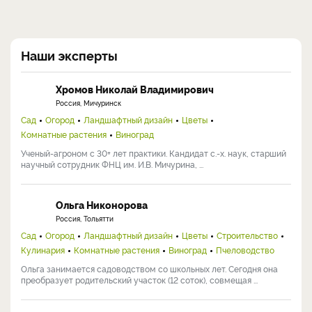
Наши эксперты
Хромов Николай Владимирович
Россия, Мичуринск
Сад
Огород
Ландшафтный дизайн
Цветы
Комнатные растения
Виноград
Ученый-агроном с 30+ лет практики. Кандидат с.-х. наук, старший
научный сотрудник ФНЦ им. И.В. Мичурина, ...
Ольга Никонорова
Россия, Тольятти
Сад
Огород
Ландшафтный дизайн
Цветы
Строительство
Кулинария
Комнатные растения
Виноград
Пчеловодство
Ольга занимается садоводством со школьных лет. Сегодня она
преобразует родительский участок (12 соток), совмещая ...