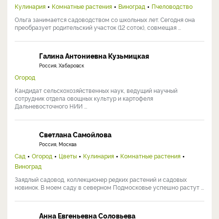
Кулинария
Комнатные растения
Виноград
Пчеловодство
Ольга занимается садоводством со школьных лет. Сегодня она
преобразует родительский участок (12 соток), совмещая ...
Галина Антониевна Кузьмицкая
Россия, Хабаровск
Огород
Кандидат сельскохозяйственных наук, ведущий научный
сотрудник отдела овощных культур и картофеля
Дальневосточного НИИ ...
Светлана Самойлова
Россия, Москва
Сад
Огород
Цветы
Кулинария
Комнатные растения
Виноград
Заядлый садовод, коллекционер редких растений и садовых
новинок. В моем саду в северном Подмосковье успешно растут ...
Анна Евгеньевна Соловьева