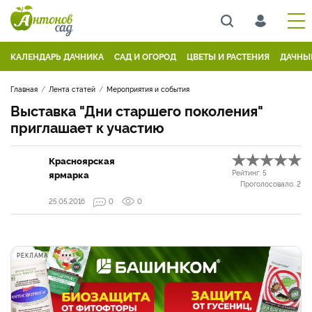
КАЛЕНДАРЬ ДАЧНИКА
САД И ОГОРОД
ЦВЕТЫ И РАСТЕНИЯ
ДАЧНЫ
Главная
Лента статей
Мероприятия и события
Выставка "Дни старшего поколения"
приглашает к участию
Красноярская
ярмарка
Рейтинг:
5
Проголосовало:
2
25.05.2016
0
0
РЕКЛАМА