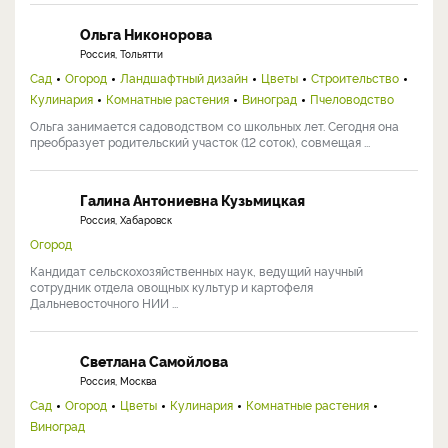
Ольга Никонорова
Россия, Тольятти
Сад
Огород
Ландшафтный дизайн
Цветы
Строительство
Кулинария
Комнатные растения
Виноград
Пчеловодство
Ольга занимается садоводством со школьных лет. Сегодня она
преобразует родительский участок (12 соток), совмещая ...
Галина Антониевна Кузьмицкая
Россия, Хабаровск
Огород
Кандидат сельскохозяйственных наук, ведущий научный
сотрудник отдела овощных культур и картофеля
Дальневосточного НИИ ...
Светлана Самойлова
Россия, Москва
Сад
Огород
Цветы
Кулинария
Комнатные растения
Виноград