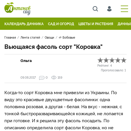
КАЛЕНДАРЬ ДАЧНИКА
САД И ОГОРОД
ЦВЕТЫ И РАСТЕНИЯ
ДАЧНЫ
Главная
Лента статей
Овощи
🌱 Бобовые
Вьющаяся фасоль сорт "Коровка"
Ольга
Рейтинг:
4
Проголосовало:
1
09.06.2017
0
159
Когда-то сорт Коровка мне привезли из Украины. По
виду это красивые двухцветные фасолинки: одна
половина розовая, а другая - белая. На вкус - нежная, с
тонкой быстроразваривающейся кожицей, не лопается
при готовке. И я решила эту фасоль посадить. По
описанию определила сорт фасоли Коровка, но не