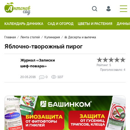
КАЛЕНДАРЬ ДАЧНИКА
САД И ОГОРОД
ЦВЕТЫ И РАСТЕНИЯ
ДАЧНЫ
Главная
Лента статей
Кулинария
🥞 Десерты и выпечка
Яблочно-творожный пирог
Журнал «Записки
шеф-повара»
Рейтинг:
5
Проголосовало:
4
20.05.2016
0
1137
РЕКЛАМА