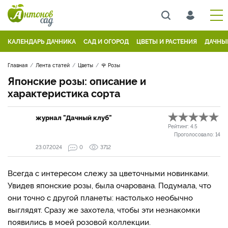
КАЛЕНДАРЬ ДАЧНИКА
САД И ОГОРОД
ЦВЕТЫ И РАСТЕНИЯ
ДАЧНЫ
Главная
Лента статей
Цветы
🌹 Розы
Японские розы: описание и
характеристика сорта
журнал "Дачный клуб"
Рейтинг:
4.5
Проголосовало:
14
23.07.2024
0
3712
Всегда с интересом слежу за цветочными новинками.
Увидев японские розы, была очарована. Подумала, что
они точно с другой планеты: настолько необычно
выглядят. Сразу же захотела, чтобы эти незнакомки
появились в моей розовой коллекции.