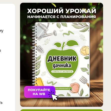
му
ы
ть