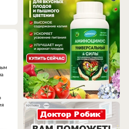
ным
ма
о
ия
РЕКЛАМА