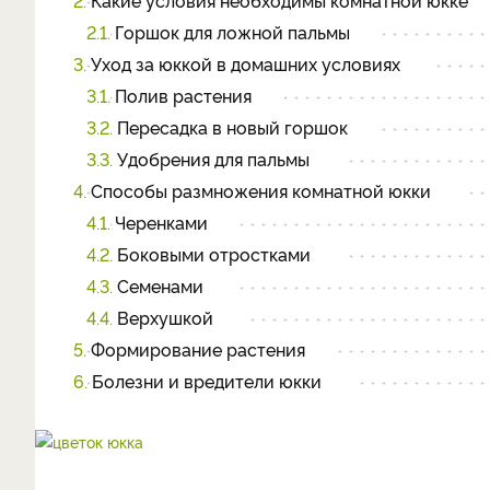
2.
Какие условия необходимы комнатной юкке
2.1.
Горшок для ложной пальмы
3.
Уход за юккой в домашних условиях
3.1.
Полив растения
3.2.
Пересадка в новый горшок
3.3.
Удобрения для пальмы
4.
Способы размножения комнатной юкки
4.1.
Черенками
4.2.
Боковыми отростками
4.3.
Семенами
4.4.
Верхушкой
5.
Формирование растения
6.
Болезни и вредители юкки