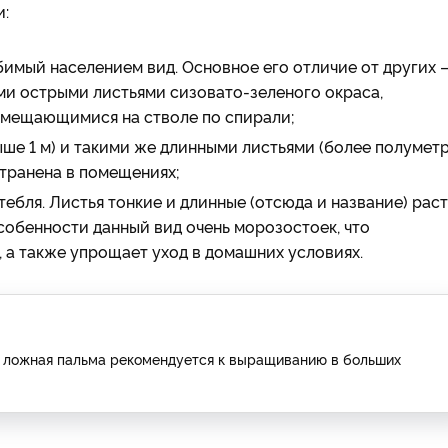
и:
имый населением вид. Основное его отличие от других 
ми острыми листьями сизовато-зеленого окраса,
змещающимися на стволе по спирали;
ше 1 м) и такими же длинными листьями (более полуметр
странена в помещениях;
стебля. Листья тонкие и длинные (отсюда и название) рас
собенности данный вид очень морозостоек, что
 а также упрощает уход в домашних условиях.
м) ложная пальма рекомендуется к выращиванию в больших