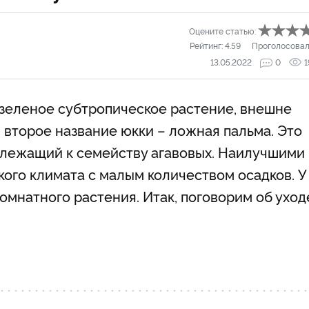
Оцените статью:
Рейтинг:
4.59
Проголосовал
13.05.2022
0
1
озеленое субтропическое растение, внешне
 второе название юкки – ложная пальма. Это
длежащий к семейству агавовых. Наилучшими
кого климата с малым количеством осадков. У
омнатного растения. Итак, поговорим об уход