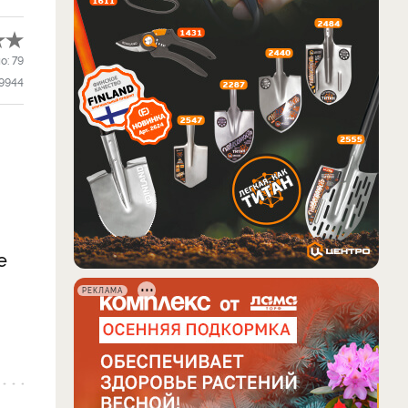
о:
79
9944
е
РЕКЛАМА