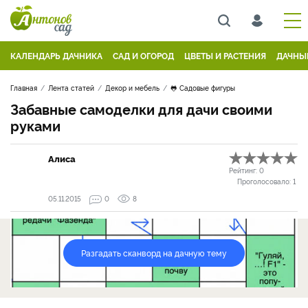
КАЛЕНДАРЬ ДАЧНИКА
САД И ОГОРОД
ЦВЕТЫ И РАСТЕНИЯ
ДАЧНЫ
Главная
Лента статей
Декор и мебель
🐸 Садовые фигуры
Забавные самоделки для дачи своими
руками
Алиса
Рейтинг:
0
Проголосовало:
1
05.11.2015
0
8
Разгадать сканворд на дачную тему