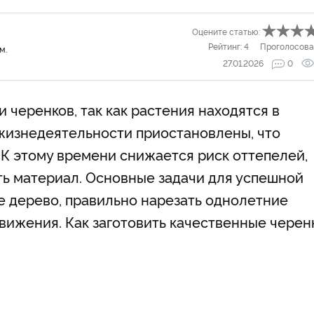
Оцените статью:
Рейтинг:
4
Проголосова
м.
27.01.2026
0
 черенков, так как растения находятся в
 жизнедеятельности приостановлены, что
. К этому времени снижается риск оттепелей,
ть материал. Основные задачи для успешной
е дерево, правильно нарезать однолетние
движения. Как заготовить качественные черен