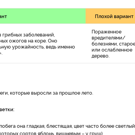
ант
Плохой вариант
Пораженное
ов грибных заболеваний,
вредителями/
чных ожогов на коре. Оно
болезнями, старо
ьную урожайность, ведь именно
или ослабленное
».
дерево.
еги, которые выросли за прошлое лето.
ветки:
обега она гладкая, блестящая, цвет часто более светлый
которых сортов яблонь, вишневым – у груш).