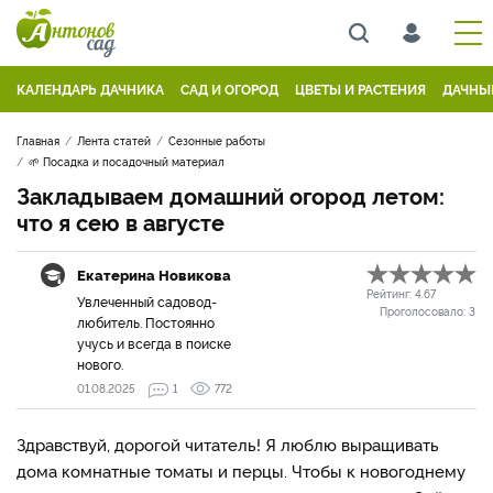
КАЛЕНДАРЬ ДАЧНИКА
САД И ОГОРОД
ЦВЕТЫ И РАСТЕНИЯ
ДАЧНЫ
Главная
Лента статей
Сезонные работы
🌱 Посадка и посадочный материал
Закладываем домашний огород летом:
что я сею в августе
Екатерина Новикова
Рейтинг:
4.67
Увлеченный садовод-
Проголосовало:
3
любитель. Постоянно
учусь и всегда в поиске
нового.
01.08.2025
1
772
Здравствуй, дорогой читатель! Я люблю выращивать
дома комнатные томаты и перцы. Чтобы к новогоднему