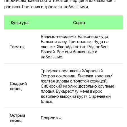
Перечислю, какие сорта томатов, перцев и баклажанов я
растила. Растения вырастают небольшими,
Культура
Сорта
Видимо-невидимо, Балконное чудо,
Балкони елоу, Григорашик, Чудо на
Томаты
окошке, Флорида петит, Ред робин,
Бонсай. Все они балконные и
небольшие.
Трюфелек оранжевый/красный,
Остров сокровищ, Лисичка красная/
желтая (плоды с толстой кожицей),
Сладкий
Сибирский карлик (довольно крупные
перец
плоды), Бухарест (у меня вырос
довольно высокий куст), Сиреневый
блеск.
Острый
Подросток
перец