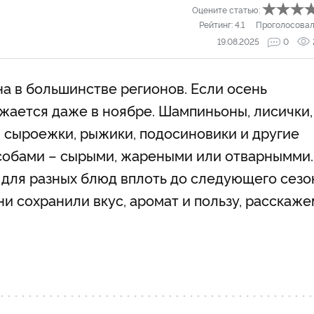
Оцените статью:
Рейтинг:
4.1
Проголосовал
19.08.2025
0
на в большинстве регионов. Если осень
лжается даже в ноябре. Шампиньоны, лисички,
, сыроежки, рыжики, подосиновики и другие
собами – сырыми, жареными или отварнымми.
для разных блюд вплоть до следующего сезо
ни сохранили вкус, аромат и пользу, расскаже