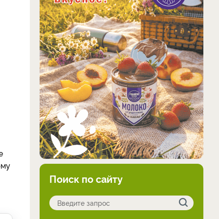
е
рму
Поиск по сайту