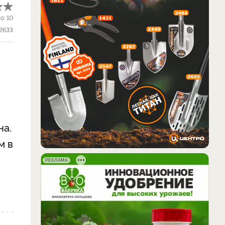
о:
10
2633
на.
м в
РЕКЛАМА