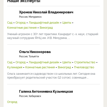
Наши эксперты
Хромов Николай Владимирович
Россия, Мичуринск
Сад
Огород
Ландшафтный дизайн
Цветы
Комнатные растения
Виноград
Ученый-агроном с 30+ лет практики. Кандидат с.-х. наук, старший
научный сотрудник ФНЦ им. И.В. Мичурина, ...
Ольга Никонорова
Россия, Тольятти
Сад
Огород
Ландшафтный дизайн
Цветы
Строительство
Кулинария
Комнатные растения
Виноград
Пчеловодство
Ольга занимается садоводством со школьных лет. Сегодня она
преобразует родительский участок (12 соток), совмещая ...
Галина Антониевна Кузьмицкая
Россия, Хабаровск
Огород