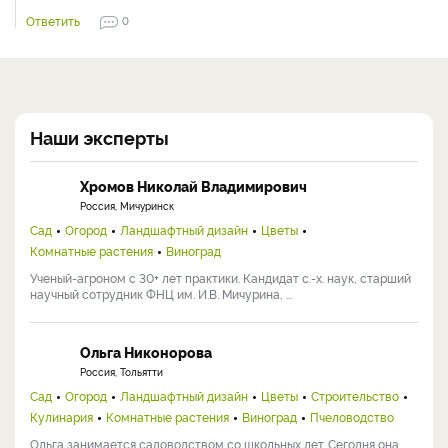
Ответить
0
Наши эксперты
Хромов Николай Владимирович
Россия, Мичуринск
Сад
Огород
Ландшафтный дизайн
Цветы
Комнатные растения
Виноград
Ученый-агроном с 30+ лет практики. Кандидат с.-х. наук, старший
научный сотрудник ФНЦ им. И.В. Мичурина, ...
Ольга Никонорова
Россия, Тольятти
Сад
Огород
Ландшафтный дизайн
Цветы
Строительство
Кулинария
Комнатные растения
Виноград
Пчеловодство
Ольга занимается садоводством со школьных лет. Сегодня она