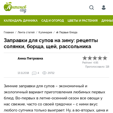
КАЛЕНДАРЬ ДАЧНИКА
САД И ОГОРОД
ЦВЕТЫ И РАСТЕНИЯ
ДАЧНЫ
Главная
Лента статей
Кулинария
🥣 Первые блюда
Заправки для супов на зиму: рецепты
солянки, борща, щей, рассольника
Анна Петровна
Рейтинг:
4.85
Проголосовало:
118
13.11.2018
4
29712
Зимние заправки для супов – экономичный и
экологичный вариант приготовления любимых первых
блюд. Во-первых в летне-осенний сезон все овощи у
нас свежие, часто со своей грядочки – с ними вкус
любого супчика только выиграет. Ну, а во-вторых, цена и