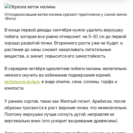
отплодоносившие ветви малины срезают практически у самой земли.
Фото
В конце первой декады сентября нужно удалить верхушку
побега, которая все равно отмерзнет, на 5–10 см до первой
хорошо развитой почки. Вторичного роста уже не будет, и
растение до зимы сможет накапливать питательные
вещества, а значит, повысится его зимостойкость.
В середине октября однолетние побеги малины желательно
немного окучить во избежание подмерзания корней,
используя мульчу
в виде опилок, сена, соломы, торфа и
компоста.
У ранних сортов, таких как Желтый гигант, Арабеска, после
обрезки трогаются в рост верхние почки, что нежелательно.
Поэтому верхушки лучше согнуть дугой, направляя их
вертикально вниз (это ускорит вызревание древесины).
Затем их связывают вместе и пригибают к земле на высоту