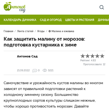
КАЛЕНДАРЬ ДАЧНИКА
САД И ОГОРОД
ЦВЕТЫ И РАСТЕНИЯ
ДАЧНЫ
Главная
Лента статей
Ягоды
🔴 Малина и ежевика
Как защитить малину от морозов:
подготовка кустарника к зиме
Антонов Сад
Рейтинг:
4.83
Проголосовало:
12
21.09.2022
0
3221
Самочувствие и урожайность кустов малины во многом
зависят от правильной подготовки растений к
холодному зимнему сезону. Большинство
крупноплодных сортов культуры слишком нежные,
чтобы хорошо противостоять морозам. Давайте