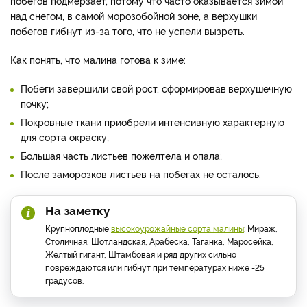
побегов подмерзает, потому что часто оказывается зимой
над снегом, в самой морозобойной зоне, а верхушки
побегов гибнут из-за того, что не успели вызреть.
Как понять, что малина готова к зиме:
Побеги завершили свой рост, сформировав
верхушечную
почку;
Покровные ткани приобрели интенсивную характерную
для сорта окраску;
Большая часть листьев пожелтела и опала;
После заморозков листьев на побегах не осталось.
На заметку
Крупноплодные
высокоурожайные сорта малины
: Мираж,
Столичная, Шотландская, Арабеска, Таганка, Маросейка,
Желтый гигант, Штамбовая и ряд других сильно
повреждаются или гибнут при температурах ниже -25
градусов.