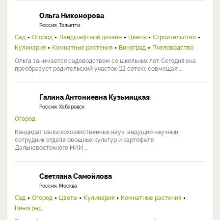
Ольга Никонорова
Россия, Тольятти
Сад
Огород
Ландшафтный дизайн
Цветы
Строительство
Кулинария
Комнатные растения
Виноград
Пчеловодство
Ольга занимается садоводством со школьных лет. Сегодня она
преобразует родительский участок (12 соток), совмещая ...
Галина Антониевна Кузьмицкая
Россия, Хабаровск
Огород
Кандидат сельскохозяйственных наук, ведущий научный
сотрудник отдела овощных культур и картофеля
Дальневосточного НИИ ...
Светлана Самойлова
Россия, Москва
Сад
Огород
Цветы
Кулинария
Комнатные растения
Виноград