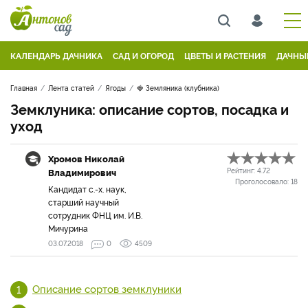
КАЛЕНДАРЬ ДАЧНИКА
САД И ОГОРОД
ЦВЕТЫ И РАСТЕНИЯ
ДАЧНЫ
Главная
Лента статей
Ягоды
🍓 Земляника (клубника)
Земклуника: описание сортов, посадка и
уход
Хромов Николай
Владимирович
Рейтинг:
4.72
Проголосовало:
18
Кандидат с.-х. наук,
старший научный
сотрудник ФНЦ им. И.В.
Мичурина
03.07.2018
0
4509
Описание сортов земклуники