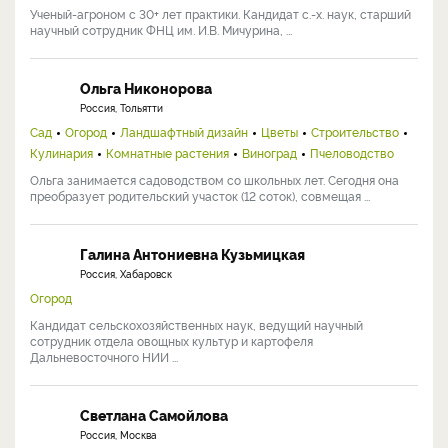
Ученый-агроном с 30+ лет практики. Кандидат с.-х. наук, старший
научный сотрудник ФНЦ им. И.В. Мичурина, ...
Ольга Никонорова
Россия, Тольятти
Сад
Огород
Ландшафтный дизайн
Цветы
Строительство
Кулинария
Комнатные растения
Виноград
Пчеловодство
Ольга занимается садоводством со школьных лет. Сегодня она
преобразует родительский участок (12 соток), совмещая ...
Галина Антониевна Кузьмицкая
Россия, Хабаровск
Огород
Кандидат сельскохозяйственных наук, ведущий научный
сотрудник отдела овощных культур и картофеля
Дальневосточного НИИ ...
Светлана Самойлова
Россия, Москва