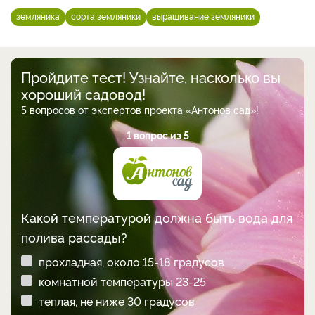
земляника
сорта земляники
выращивание земляники
Пройдите тест! Узнайте, насколько вы
хороший садовод!
5 вопросов от экспертов проекта «Антонов сад»!
1 вопрос из 5
Какой температурой должна быть вода для
полива рассады?
прохладная, около 15-18 градусов
комнатной температуры 23-25
теплая, не ниже 30 градусов