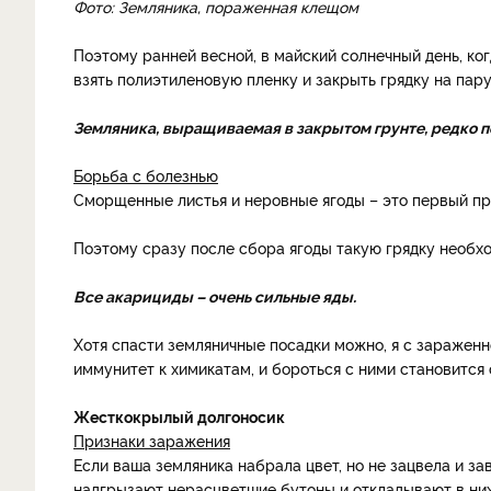
Фото: Земляника, пораженная клещом
Поэтому ранней весной, в майский солнечный день, ко
взять полиэтиленовую пленку и закрыть грядку на пару
Земляника, выращиваемая в закрытом грунте, редко 
Борьба с болезнью
Сморщенные листья и неровные ягоды – это первый пр
Поэтому сразу после сбора ягоды такую грядку необх
Все акарициды – очень сильные яды.
Хотя спасти земляничные посадки можно, я с заражен
иммунитет к химикатам, и бороться с ними становится
Жесткокрылый долгоносик
Признаки заражения
Если ваша земляника набрала цвет, но не зацвела и за
надгрызают нерасцветшие бутоны и откладывают в них