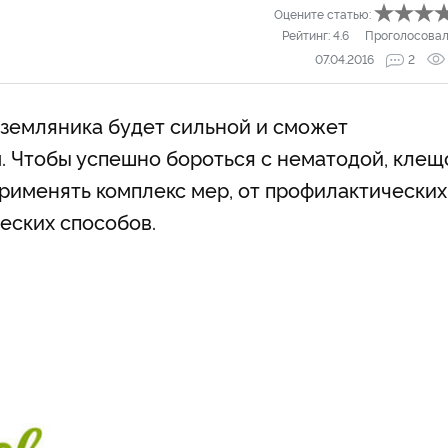
Оцените статью:
Рейтинг:
4.6
Проголосовал
07.04.2016
2
 земляника будет сильной и сможет
. Чтобы успешно бороться с нематодой, кле
применять комплекс мер, от профилактических
еских способов.