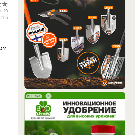
о:
10
2719
щом
РЕКЛАМА