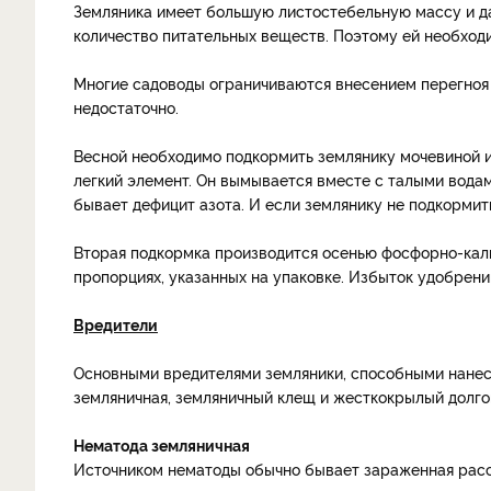
Земляника имеет большую листостебельную массу и да
количество питательных веществ. Поэтому ей необход
Многие садоводы ограничиваются внесением перегноя 
недостаточно.
Весной необходимо подкормить землянику мочевиной из 
легкий элемент. Он вымывается вместе с талыми водам
бывает дефицит азота. И если землянику не подкормить
Вторая подкормка производится осенью фосфорно-кал
пропорциях, указанных на упаковке. Избыток удобрений
Вредители
Основными вредителями земляники, способными нанес
земляничная, земляничный клещ и жесткокрылый долго
Нематода земляничная
Источником нематоды обычно бывает зараженная расса