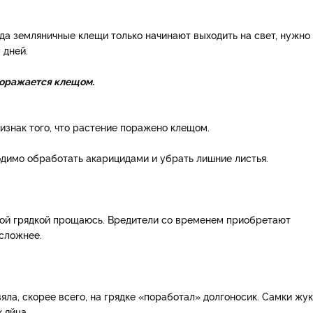
гда земляничные клещи только начинают выходить на свет, нужно
 дней.
поражается клещом.
изнак того, что растение поражено клещом.
одимо обработать акарицидами и убрать лишние листья.
ной грядкой прощаюсь. Вредители со временем приобретают
 сложнее.
вяла, скорее всего, на грядке «поработал» долгоносик. Самки жу
 яйца.