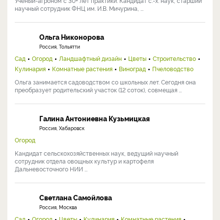
Ученый-агроном с 30+ лет практики. Кандидат с.-х. наук, старший
научный сотрудник ФНЦ им. И.В. Мичурина, ...
Ольга Никонорова
Россия, Тольятти
Сад
Огород
Ландшафтный дизайн
Цветы
Строительство
Кулинария
Комнатные растения
Виноград
Пчеловодство
Ольга занимается садоводством со школьных лет. Сегодня она
преобразует родительский участок (12 соток), совмещая ...
Галина Антониевна Кузьмицкая
Россия, Хабаровск
Огород
Кандидат сельскохозяйственных наук, ведущий научный
сотрудник отдела овощных культур и картофеля
Дальневосточного НИИ ...
Светлана Самойлова
Россия, Москва
Сад
Огород
Цветы
Кулинария
Комнатные растения