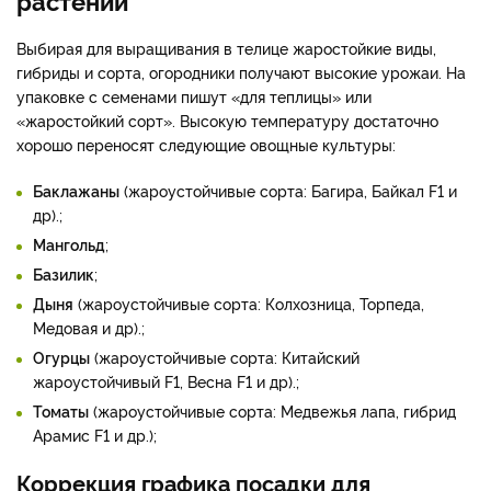
Выбирая для выращивания в телице жаростойкие виды,
гибриды и сорта, огородники получают высокие урожаи. На
упаковке с семенами пишут «для теплицы» или
«жаростойкий сорт». Высокую температуру достаточно
хорошо переносят следующие овощные культуры:
Баклажаны
(жароустойчивые сорта: Багира, Байкал F1 и
др).;
Мангольд
;
Базилик
;
Дыня
(жароустойчивые сорта: Колхозница, Торпеда,
Медовая и др).;
Огурцы
(жароустойчивые сорта: Китайский
жароустойчивый F1, Весна F1 и др).;
Томаты
(жароустойчивые сорта: Медвежья лапа, гибрид
Арамис F1 и др.);
Коррекция графика посадки для