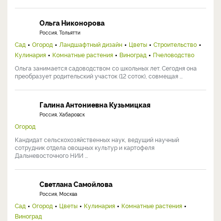
Ольга Никонорова
Россия, Тольятти
Сад
Огород
Ландшафтный дизайн
Цветы
Строительство
Кулинария
Комнатные растения
Виноград
Пчеловодство
Ольга занимается садоводством со школьных лет. Сегодня она
преобразует родительский участок (12 соток), совмещая ...
Галина Антониевна Кузьмицкая
Россия, Хабаровск
Огород
Кандидат сельскохозяйственных наук, ведущий научный
сотрудник отдела овощных культур и картофеля
Дальневосточного НИИ ...
Светлана Самойлова
Россия, Москва
Сад
Огород
Цветы
Кулинария
Комнатные растения
Виноград