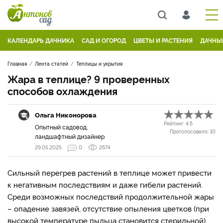
КАЛЕНДАРЬ ДАЧНИКА
САД И ОГОРОД
ЦВЕТЫ И РАСТЕНИЯ
ДАЧНЫ
Главная
Лента статей
Теплицы и укрытия
Жара в теплице? 9 проверенных
способов охлаждения
Ольга Никонорова
Рейтинг:
4.6
Опытный садовод,
Проголосовало:
10
ландшафтный дизайнер
29.05.2025
0
2674
Сильный перегрев растений в теплице может привести
к негативным последствиям и даже гибели растений.
Среди возможных последствий продолжительной жары
– опадение завязей, отсутствие опыления цветков (при
высокой температуре пыльца становится стерильной),