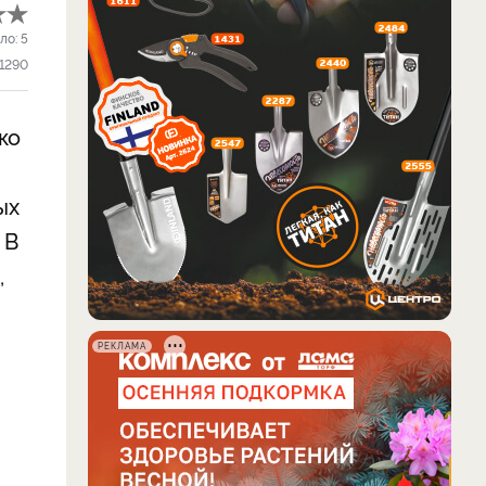
ло:
5
1290
ко
ых
 В
,
РЕКЛАМА