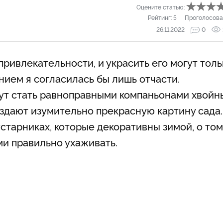
Оцените статью:
Рейтинг:
5
Проголосова
26.11.2022
0
привлекательности, и украсить его могут толь
нием я согласилась бы лишь отчасти.
ут стать равноправными компаньонами хвойн
здают изумительно прекрасную картину сада.
устарниках, которые декоративны зимой, о том
ми правильно ухаживать.