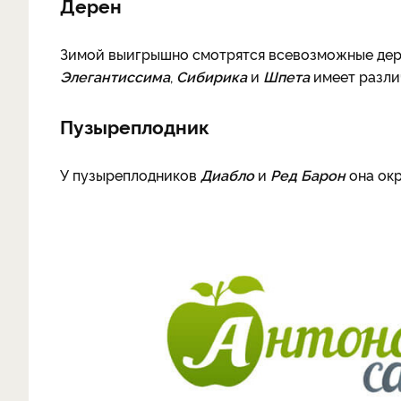
Дерен
Зимой выигрышно смотрятся всевозможные дере
Элегантиссима
,
Сибирика
и
Шпета
имеет разли
Пузыреплодник
У пузыреплодников
Диабло
и
Ред Барон
она окр