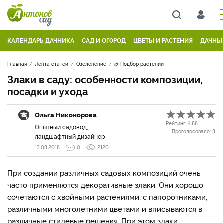
КАЛЕНДАРЬ ДАЧНИКА
САД И ОГОРОД
ЦВЕТЫ И РАСТЕНИЯ
ДАЧНЫ
Главная
Лента статей
Озеленение
🌿 Подбор растений
Злаки в саду: особенности композиции,
посадки и ухода
Ольга Никонорова
Рейтинг:
4.88
Опытный садовод,
Проголосовало:
8
ландшафтный дизайнер
13.08.2018
0
2120
При создании различных садовых композиций очень
часто применяются декоративные злаки. Они хорошо
сочетаются с хвойными растениями, с папоротниками,
различными многолетними цветами и вписываются в
различные стилевые решения. При этом злаки