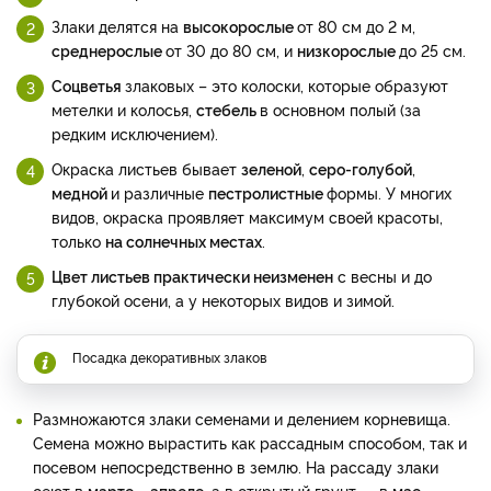
Злаки делятся на
высокорослые
от 80 см до 2 м,
среднерослые
от 30 до 80 см, и
низкорослые
до 25 см.
Соцветья
злаковых – это колоски, которые образуют
метелки и колосья,
стебель
в основном полый (за
редким исключением).
Окраска листьев бывает
зеленой
,
серо-голубой
,
медной
и различные
пестролистные
формы. У многих
видов, окраска проявляет максимум своей красоты,
только
на солнечных местах
.
Цвет листьев практически неизменен
с весны и до
глубокой осени, а у некоторых видов и зимой.
Посадка декоративных злаков
Размножаются злаки семенами и делением корневища.
Семена можно вырастить как рассадным способом, так и
посевом непосредственно в землю. На рассаду злаки
сеют в
марте
–
апреле
, а в открытый грунт — в
мае
.