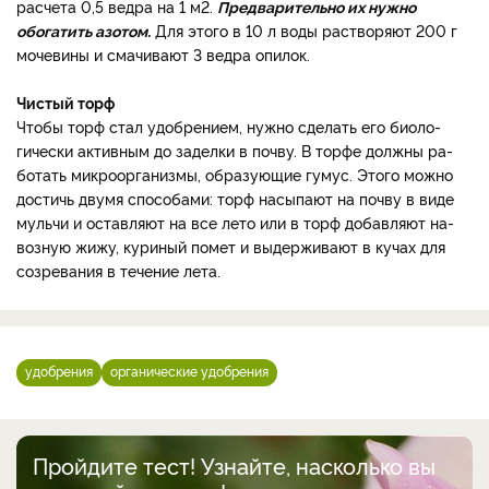
рас­чета 0,5 ведра на 1 м2.
Пред­варительно их нужно
обогатить азотом.
Для этого в 10 л воды растворяют 200 г
мочевины и смачивают 3 ведра опилок.
Чистый торф
Чтобы торф стал удобрени­ем, нужно сделать его биоло­
гически активным до заделки в почву. В торфе должны ра­
ботать микроорганизмы, об­разующие гумус. Этого мож­но
достичь двумя способами: торф насыпают на почву в ви­де
мульчи и оставляют на все лето или в торф добавляют на­
возную жижу, куриный помет и выдерживают в кучах для
со­зревания в течение лета.
удобрения
органические удобрения
Пройдите тест! Узнайте, насколько вы