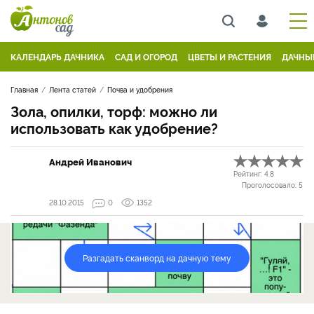
КАЛЕНДАРЬ ДАЧНИКА
САД И ОГОРОД
ЦВЕТЫ И РАСТЕНИЯ
ДАЧНЫ
Главная
Лента статей
Почва и удобрения
Зола, опилки, торф: можно ли
использовать как удобрение?
Андрей Иванович
Рейтинг:
4.8
Проголосовало:
5
28.10.2015
0
1352
Разгадать сканворд на дачную тему