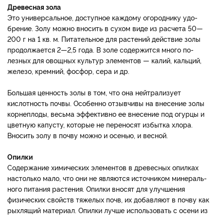
Древесная зола
Это универсальное, доступ­ное каждому огороднику удо­
брение. Золу можно вносить в сухом виде из расчета 50—
200 г на 1 кв. м. Питательное для растений действие золы
продолжается 2—2,5 года. В золе содержится много по­
лезных для овощных культур элементов — калий, кальций,
железо, кремний, фосфор, сера и др.
Большая ценность золы в том, что она нейтрали­зует
кислотность почвы. Осо­бенно отзывчивы на внесение золы
корнеплоды, весьма эффективно ее внесение под огурцы и
цветную капусту, ко­торые не переносят избытка хлора.
Вносить золу в почву можно и осенью, и весной.
Опилки
Содержание химических эле­ментов в древесных опилках
настолько мало, что они не яв­ляются источником минераль­
ного питания растения. Опилки вносят для улучшения
физиче­ских свойств тяжелых почв, их добавляют в почву как
рыхля­щий материал. Опилки лучше использовать с осени из