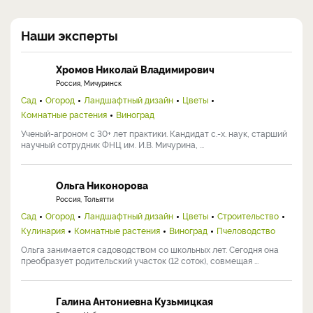
Наши эксперты
Хромов Николай Владимирович
Россия, Мичуринск
Сад
Огород
Ландшафтный дизайн
Цветы
Комнатные растения
Виноград
Ученый-агроном с 30+ лет практики. Кандидат с.-х. наук, старший
научный сотрудник ФНЦ им. И.В. Мичурина, ...
Ольга Никонорова
Россия, Тольятти
Сад
Огород
Ландшафтный дизайн
Цветы
Строительство
Кулинария
Комнатные растения
Виноград
Пчеловодство
Ольга занимается садоводством со школьных лет. Сегодня она
преобразует родительский участок (12 соток), совмещая ...
Галина Антониевна Кузьмицкая