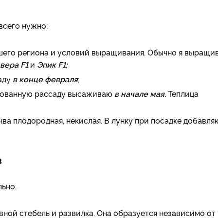
всего нужно:
ашего региона и условий выращивания. Обычно я выращи
вера F1
и
Эпик F1;
саду
в конце февраля
;
ированную рассаду высаживаю
в начале мая.
Теплица
чва плодородная, некислая. В лунку при посадке добавля
в
ьно.
новной стебель и развилка. Она образуется независимо от