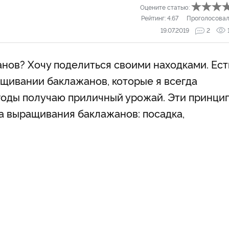
Оцените статью:
Рейтинг:
4.67
Проголосовал
19.07.2019
2
нов? Хочу поделиться своими находками. Ест
щивании баклажанов, которые я всегда
годы получаю приличный урожай. Эти принци
а выращивания баклажанов: посадка,