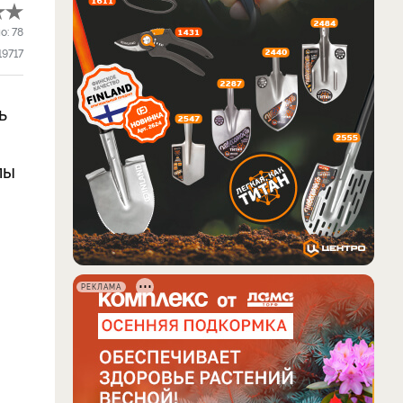
о:
78
19717
ь
пы
РЕКЛАМА