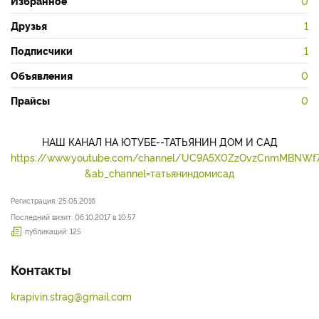
Избранное
0
Друзья
1
Подписчики
1
Объявления
0
Прайсы
0
НАШ КАНАЛ НА ЮТУБЕ--ТАТЬЯНИН ДОМ И САД
https://www.youtube.com/channel/UC9A5X0ZzOvzCnmMBNWf
&ab_channel=татьяниндомисад
Регистрация: 25.05.2016
Последний визит: 06.10.2017 в 10:57
публикаций: 125
Контакты
krapivin.strag@gmail.com