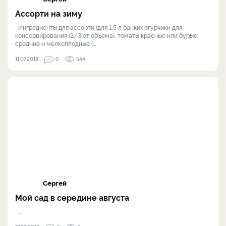
Ассорти на зиму
Ингредиенты для ассорти (для 1,5 л банки): огурчики для
консервирования (2/3 от объема), томаты красные или бурые,
средние и мелкоплодные (...
11.07.2018
0
544
Сергей
Мой сад в середине августа
...