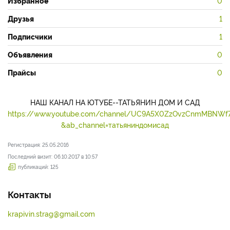
Избранное
0
Друзья
1
Подписчики
1
Объявления
0
Прайсы
0
НАШ КАНАЛ НА ЮТУБЕ--ТАТЬЯНИН ДОМ И САД
https://www.youtube.com/channel/UC9A5X0ZzOvzCnmMBNWf
&ab_channel=татьяниндомисад
Регистрация: 25.05.2016
Последний визит: 06.10.2017 в 10:57
публикаций: 125
Контакты
krapivin.strag@gmail.com