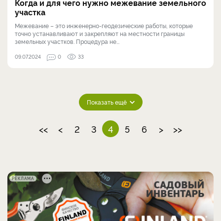
Когда и для чего нужно межевание земельного
участка
Межевание – это инженерно-геодезические работы, которые
точно устанавливают и закрепляют на местности границы
земельных участков. Процедура не...
09.07.2024
0
33
Показать ещё
<<
<
2
3
4
5
6
>
>>
РЕКЛАМА