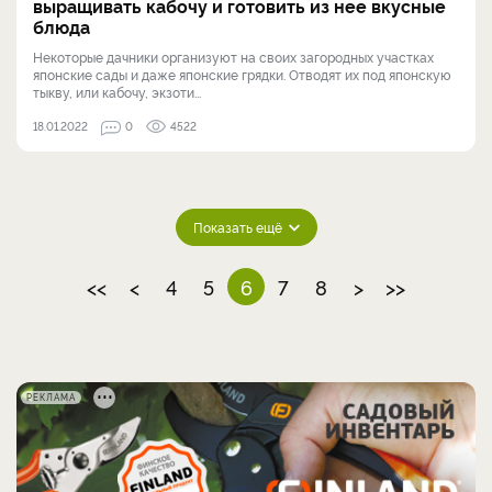
выращивать кабочу и готовить из нее вкусные
блюда
Некоторые дачники организуют на своих загородных участках
японские сады и даже японские грядки. Отводят их под японскую
тыкву, или кабочу, экзоти...
18.01.2022
0
4522
Показать ещё
<<
<
4
5
6
7
8
>
>>
РЕКЛАМА