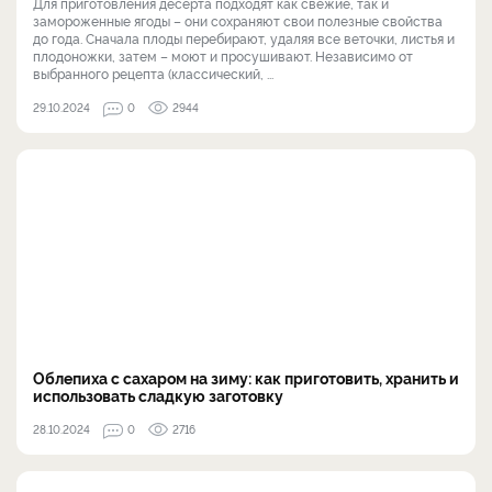
Для приготовления десерта подходят как свежие, так и
замороженные ягоды – они сохраняют свои полезные свойства
до года. Сначала плоды перебирают, удаляя все веточки, листья и
плодоножки, затем – моют и просушивают. Независимо от
выбранного рецепта (классический, ...
29.10.2024
0
2944
Облепиха с сахаром на зиму: как приготовить, хранить и
использовать сладкую заготовку
28.10.2024
0
2716