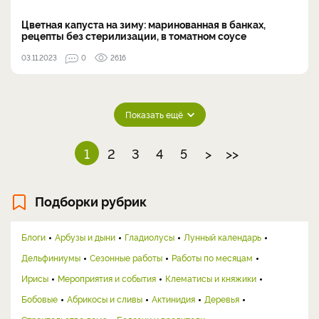
Цветная капуста на зиму: маринованная в банках,
рецепты без стерилизации, в томатном соусе
03.11.2023
0
2616
Показать ещё
1
2
3
4
5
>
>>
Подборки рубрик
Блоги
Арбузы и дыни
Гладиолусы
Лунный календарь
Дельфиниумы
Сезонные работы
Работы по месяцам
Ирисы
Мероприятия и события
Клематисы и княжики
Бобовые
Абрикосы и сливы
Актинидия
Деревья