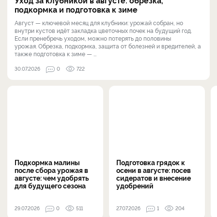
подкормка и подготовка к зиме
Август — ключевой месяц для клубники: урожай собран, но
внутри кустов идёт закладка цветочных почек на будущий год.
Если пренебречь уходом, можно потерять до половины
урожая. Обрезка, подкормка, защита от болезней и вредителей, а
также подготовка к зиме — ...
30.07.2026
0
722
Подкормка малины
Подготовка грядок к
после сбора урожая в
осени в августе: посев
августе: чем удобрять
сидератов и внесение
для будущего сезона
удобрений
29.07.2026
0
511
27.07.2026
1
204