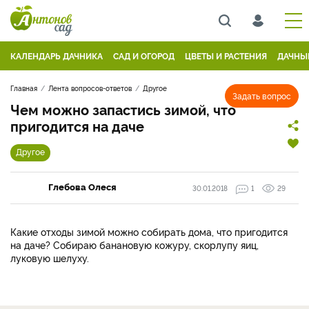
КАЛЕНДАРЬ ДАЧНИКА
САД И ОГОРОД
ЦВЕТЫ И РАСТЕНИЯ
ДАЧНЫ
Главная
Лента вопросов-ответов
Другое
Задать вопрос
Чем можно запастись зимой, что
пригодится на даче
Другое
Глебова Олеся
30.01.2018
1
29
Какие отходы зимой можно собирать дома, что пригодится
на даче? Собираю банановую кожуру, скорлупу яиц,
луковую шелуху.