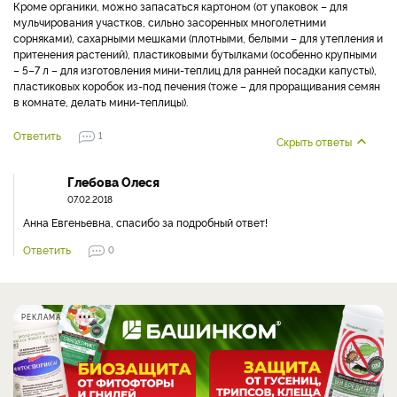
Кроме органики, можно запасаться картоном (от упаковок – для
мульчирования участков, сильно засоренных многолетними
сорняками), сахарными мешками (плотными, белыми – для утепления и
притенения растений), пластиковыми бутылками (особенно крупными
– 5–7 л – для изготовления мини-теплиц для ранней посадки капусты),
пластиковых коробок из-под печения (тоже – для проращивания семян
в комнате, делать мини-теплицы).
Ответить
1
Скрыть ответы
Глебова Олеся
07.02.2018
Анна Евгеньевна, спасибо за подробный ответ!
Ответить
0
РЕКЛАМА