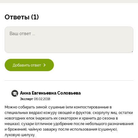
Ответы (1)
Добавить ответ
Анна Евгеньевна Соловьева
Эксперт
06.02.2018
Можно собирать зимой: сушеные (или компостированные в
специальных ведрах) кожуру овощей и фруктов, скорлупу яиц, остатки
новогодних елок (нарезать их секатором и хранить до сезона в
мешках), сухари (отличное удобрение после небольшого размачивания
и брожения), чайную заварку после использования (сушеную),
луковую шелуху.