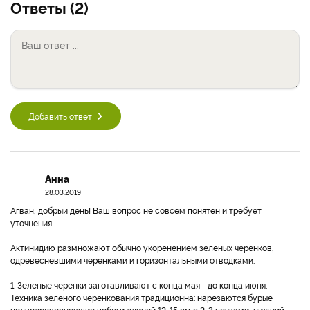
Ответы (2)
Добавить ответ
Анна
28.03.2019
Агван, добрый день! Ваш вопрос не совсем понятен и требует
уточнения.
Актинидию размножают обычно укоренением зеленых черенков,
одревесневшими черенками и горизонтальными отводками.
1. Зеленые черенки заготавливают с конца мая - до конца июня.
Техника зеленого черенкования традиционна: нарезаются бурые
полуодревесневшие побеги длиной 12-15 см с 2-3 почками, нижний