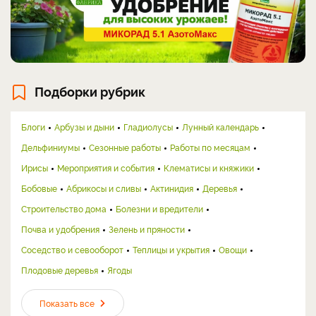
Подборки рубрик
Блоги
Арбузы и дыни
Гладиолусы
Лунный календарь
Дельфиниумы
Сезонные работы
Работы по месяцам
Ирисы
Мероприятия и события
Клематисы и княжики
Бобовые
Абрикосы и сливы
Актинидия
Деревья
Строительство дома
Болезни и вредители
Почва и удобрения
Зелень и пряности
Соседство и севооборот
Теплицы и укрытия
Овощи
Плодовые деревья
Ягоды
Показать все