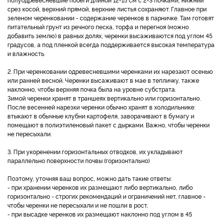
срез косой, верхний прямой, верхние листья сохраняют. Главное при
зеленом черенковании - содержание черенков в парничке. Там готовят
питательный грунт из речного песка, торфа и перегноя (можно
добавить землю) в равных долях, черенки высаживаются под углом 45
градусов, а под пленкой всегда поддерживается высокая температура
и влажность.
2. При черенковании одревесневшими черенками их нарезают осенью
или ранней весной. Черенки высаживают в мае в тепличку, также
наклонно, чтобы верхняя почка была на уровне субстрата.
Зимой черенки хранят в траншеях вертикально или горизонтально.
После весенней нарезки черенки обычно хранят в холодильнике:
втыкают в обычные клубни картофеля, заворачивают в бумагу и
помещают в полиэтиленовый пакет с дырками. Важно, чтобы черенки
не пересыхали.
3. При укоренении горизонтальных отводков, их укладывают
параллельно поверхности почвы (горизонтально)
Поэтому, уточняя ваш вопрос, можно дать такие ответы:
- при хранении черенков их размещают либо вертикально, либо
горизонтально - строгих рекомендаций и ограничений нет, главное -
чтобы черенки не пересыхали и не пошли в рост,
- при высадке черенков их размещают наклонно под углом в 45