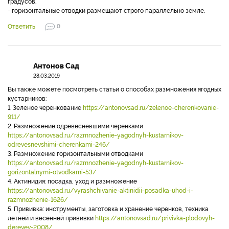
градусов,
- горизонтальные отводки размещают строго параллельно земле.
Ответить
0
Антонов Сад
28.03.2019
Вы также можете посмотреть статьи о способах размножения ягодных
кустарников:
1. Зеленое черенкование
https://antonovsad.ru/zelenoe-cherenkovanie-
911/
2. Размножение одревесневшими черенками
https://antonovsad.ru/razmnozhenie-yagodnyh-kustarnikov-
odrevesnevshimi-cherenkami-246/
3. Размножение горизонтальными отводками
https://antonovsad.ru/razmnozhenie-yagodnyh-kustarnikov-
gorizontalnymi-otvodkami-53/
4. Актинидия: посадка, уход и размножение
https://antonovsad.ru/vyrashchivanie-aktinidii-posadka-uhod-i-
razmnozhenie-1626/
5. Прививка: инструменты, заготовка и хранение черенков, техника
летней и весенней прививки
https://antonovsad.ru/privivka-plodovyh-
derevev-2008/