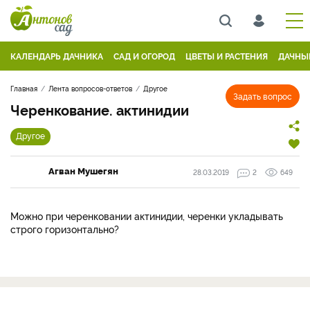
КАЛЕНДАРЬ ДАЧНИКА
САД И ОГОРОД
ЦВЕТЫ И РАСТЕНИЯ
ДАЧНЫ
Главная
Лента вопросов-ответов
Другое
Задать вопрос
Черенкование. актинидии
Другое
Агван Мушегян
28.03.2019
2
649
Можно при черенковании актинидии, черенки укладывать
строго горизонтально?