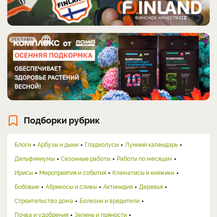
РЕКЛАМА
Подборки рубрик
Блоги
Арбузы и дыни
Гладиолусы
Лунный календарь
Дельфиниумы
Сезонные работы
Работы по месяцам
Ирисы
Мероприятия и события
Клематисы и княжики
Бобовые
Абрикосы и сливы
Актинидия
Деревья
Строительство дома
Болезни и вредители
Почва и удобрения
Зелень и пряности