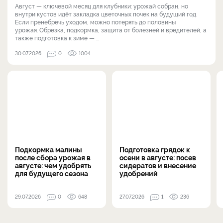
Август — ключевой месяц для клубники: урожай собран, но
внутри кустов идёт закладка цветочных почек на будущий год.
Если пренебречь уходом, можно потерять до половины
урожая. Обрезка, подкормка, защита от болезней и вредителей, а
также подготовка к зиме — ...
30.07.2026
0
1004
Подкормка малины
Подготовка грядок к
после сбора урожая в
осени в августе: посев
августе: чем удобрять
сидератов и внесение
для будущего сезона
удобрений
29.07.2026
0
648
27.07.2026
1
236