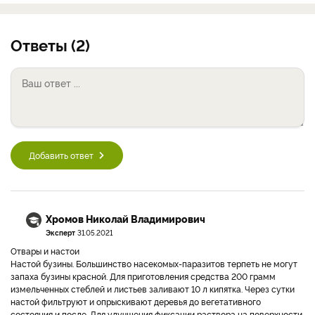
Ответы (2)
Добавить ответ
Хромов Николай Владимирович
Эксперт
31.05.2021
Отвары и настои
Настой бузины. Большинство насекомых-паразитов терпеть не могут
запаха бузины красной. Для приготовления средства 200 грамм
измельченных стеблей и листьев заливают 10 л кипятка. Через сутки
настой фильтруют и опрыскивают деревья до вегетативного
состояния и после. Для улучшения фиксации раствора на поверхности