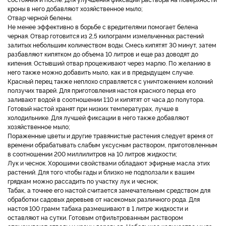
кроны в него добавляют хозяйственное мыло;
Отвар черной белены.
Не менее эффективно в борьбе с вредителями помогает белена
черная. Отвар готовится из 2,5 килограмм измельченных растений
залитых небольшим количеством воды. Смесь кипятят 30 минут, затем
разбавляют кипятком до объема 10 литров и еще раз доводят до
кипения. Остывший отвар процеживают через марлю. По желанию в
него также можно добавить мыло, как и в предыдущем случае.
Красный перец также неплохо справляется с уничтожением колоний
ползучих тварей. Для приготовления настоя красного перца его
заливают водой в соотношении 1:10 и кипятят от часа до полутора.
Готовый настой хранят при низких температурах, лучше в
холодильнике. Для лучшей фиксации в него также добавляют
хозяйственное мыло;
Пораженные цветы и другие травянистые растения следует время от
времени обрабатывать слабым уксусным раствором, приготовленным
в соотношении 200 миллилитров на 10 литров жидкости;
Лук и чеснок. Хорошими свойствами обладают эфирные масла этих
растений. Для того чтобы гады и близко не подползали к вашим
грядкам можно рассадить по участку лук и чеснок;
Табак, а точнее его настой считается замечательным средством для
обработки садовых деревьев от насекомых различного рода. Для
настоя 100 грамм табака размешивают в 1 литре жидкости и
оставляют на сутки. Готовым отфильтрованным раствором