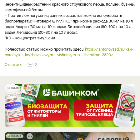
инсектицидных растений: красного стручкового перца, полыни, бузины,
картофельной ботвы.
– Против ложногусениц ранних возрастов можно использовать
биопрепараты: Фитоверм (2 г/л), КЭ* при норме расхода 30 мл на 10 л
воды, Акарин (30 мл на 10 л воды), Битоксибациллин (80–100 г на 10 л
воды), Лепидоцид (20–30 г на 10 л воды).
*КЭ – концентрат эмульсии
Полностью статью можно прочитать здесь:
https://antonovsad.ru/kak-
borotsya-s-kryzhovnikovym-i-vishnevym-pililshchikom-2820/
Ответить
0
РЕКЛАМА
РЕКЛАМА