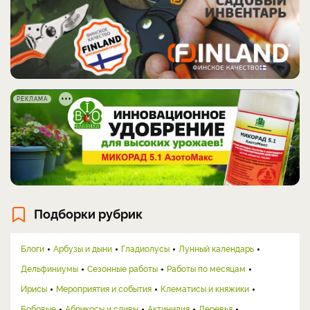
РЕКЛАМА
Подборки рубрик
Блоги
Арбузы и дыни
Гладиолусы
Лунный календарь
Дельфиниумы
Сезонные работы
Работы по месяцам
Ирисы
Мероприятия и события
Клематисы и княжики
Бобовые
Абрикосы и сливы
Актинидия
Деревья