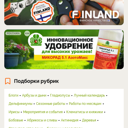
РЕКЛАМА
Подборки рубрик
Блоги
Арбузы и дыни
Гладиолусы
Лунный календарь
Дельфиниумы
Сезонные работы
Работы по месяцам
Ирисы
Мероприятия и события
Клематисы и княжики
Бобовые
Абрикосы и сливы
Актинидия
Деревья