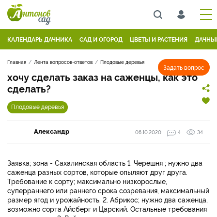
КАЛЕНДАРЬ ДАЧНИКА
САД И ОГОРОД
ЦВЕТЫ И РАСТЕНИЯ
ДАЧНЫ
Главная
Лента вопросов-ответов
Плодовые деревья
Задать вопрос
хочу сделать заказ на саженцы, как это
сделать?
Плодовые деревья
Александр
06.10.2020
4
34
Заявка; зона - Сахалинская область 1. Черешня ; нужно два
саженца разных сортов, которые опыляют друг друга.
Требование к сорту; максимально низкорослые,
суперраннего или раннего срока созревания, максимальный
размер ягод и урожайность. 2. Абрикос; нужно два саженца,
возможно сорта Айсберг и Царский. Остальные требования