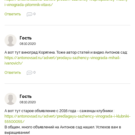
i-vinograda-pitomnik-vitavs/
Ответить
0
Гость
08.10.2020
А вот тут виноград Корягина. Тоже автор статей и видео Антонов сад:
https://antonovsad.ru/advert/prodayu-sazhency-vinograda-mihail-
ivanovich/
Ответить
0
Гость
08.10.2020
А вот тут старое объявление с 2016 года - саженцы клубники :
https://antonovsad.ru/advert/predlagayu-sazhency-vinograda-i-klubniki-
55500055/
В общем, много объявлений на Антонов сад нашел. Успехов вам в
выращивании!