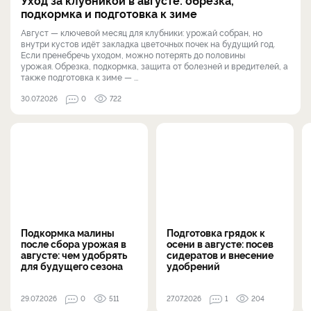
подкормка и подготовка к зиме
Август — ключевой месяц для клубники: урожай собран, но
внутри кустов идёт закладка цветочных почек на будущий год.
Если пренебречь уходом, можно потерять до половины
урожая. Обрезка, подкормка, защита от болезней и вредителей, а
также подготовка к зиме — ...
30.07.2026
0
722
Подкормка малины
Подготовка грядок к
после сбора урожая в
осени в августе: посев
августе: чем удобрять
сидератов и внесение
для будущего сезона
удобрений
29.07.2026
0
511
27.07.2026
1
204