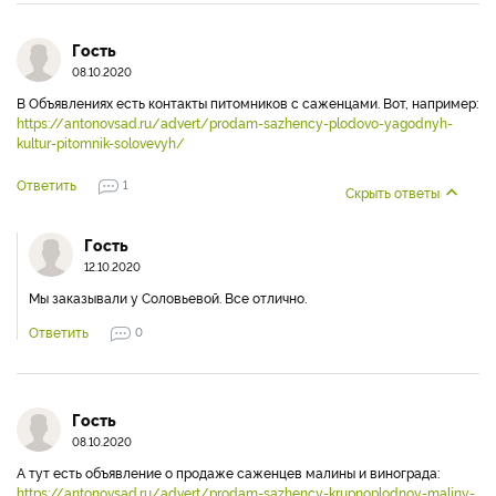
Гость
08.10.2020
В Объявлениях есть контакты питомников с саженцами. Вот, например:
https://antonovsad.ru/advert/prodam-sazhency-plodovo-yagodnyh-
kultur-pitomnik-solovevyh/
Ответить
1
Скрыть ответы
Гость
12.10.2020
Мы заказывали у Соловьевой. Все отлично.
Ответить
0
Гость
08.10.2020
А тут есть объявление о продаже саженцев малины и винограда:
https://antonovsad.ru/advert/prodam-sazhency-krupnoplodnoy-maliny-