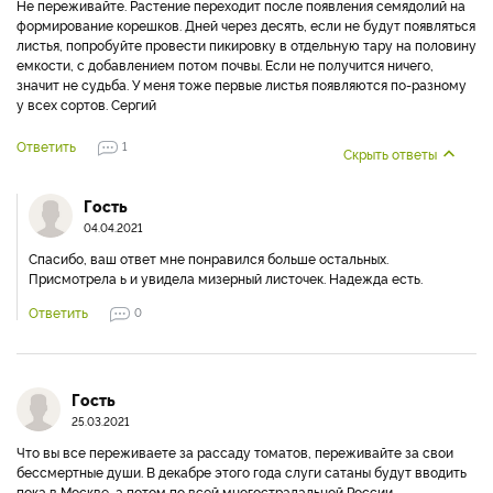
Не переживайте. Растение переходит после появления семядолий на
формирование корешков. Дней через десять, если не будут появляться
листья, попробуйте провести пикировку в отдельную тару на половину
емкости, с добавлением потом почвы. Если не получится ничего,
значит не судьба. У меня тоже первые листья появляются по-разному
у всех сортов. Сергий
Ответить
1
Скрыть ответы
Гость
04.04.2021
Спасибо, ваш ответ мне понравился больше остальных.
Присмотрела ь и увидела мизерный листочек. Надежда есть.
Ответить
0
Гость
25.03.2021
Что вы все переживаете за рассаду томатов, переживайте за свои
бессмертные души. В декабре этого года слуги сатаны будут вводить
пока в Москве, а потом по всей многострадальной России,