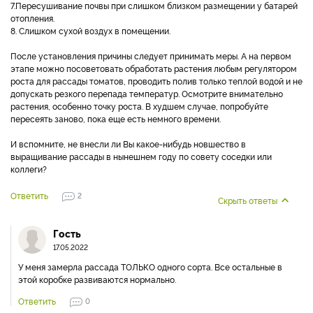
7.Пересушивание почвы при слишком близком размещении у батарей
отопления.
8. Слишком сухой воздух в помещении.
После установления причины следует принимать меры. А на первом
этапе можно посоветовать обработать растения любым регулятором
роста для рассады томатов, проводить полив только теплой водой и не
допускать резкого перепада температур. Осмотрите внимательно
растения, особенно точку роста. В худшем случае, попробуйте
пересеять заново, пока еще есть немного времени.
И вспомните, не внесли ли Вы какое-нибудь новшество в
выращивание рассады в нынешнем году по совету соседки или
коллеги?
Ответить
2
Скрыть ответы
Гость
17.05.2022
У меня замерла рассада ТОЛЬКО одного сорта. Все остальные в
этой коробке развиваются нормально.
Ответить
0