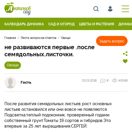
КАЛЕНДАРЬ ДАЧНИКА
САД И ОГОРОД
ЦВЕТЫ И РАСТЕНИЯ
ДАЧНЫ
Главная
Лента вопросов-ответов
Овощи
Задать вопрос
не развиваются первые .после
семядольных.листочки.
Овощи
31.03.2018
8
40568
Гость
После развития семядольных листьев рост основных
листьев остановился или они вовсе не появляются.
Подсветка.теплый подоконник. проверенный годами
собственный грунт.Томаты 19 сортов и гибридов.Это
впервые за 25 лет выращивания.СЕРГЕЙ.