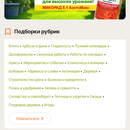
Подборки рубрик
Блоги
Арбузы и дыни
Гладиолусы
Лунный календарь
Дельфиниумы
Сезонные работы
Работы по месяцам
Ирисы
Мероприятия и события
Клематисы и княжики
Бобовые
Абрикосы и сливы
Актинидия
Деревья
Строительство дома
Болезни и вредители
Почва и удобрения
Зелень и пряности
Соседство и севооборот
Теплицы и укрытия
Овощи
Плодовые деревья
Ягоды
Показать все