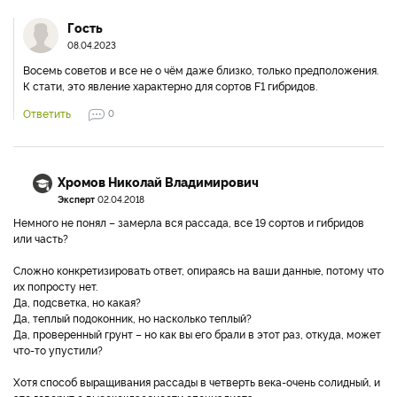
Гость
08.04.2023
Восемь советов и все не о чём даже близко, только предположения.
К стати, это явление характерно для сортов F1 гибридов.
Ответить
0
Хромов Николай Владимирович
Эксперт
02.04.2018
Немного не понял – замерла вся рассада, все 19 сортов и гибридов
или часть?
Сложно конкретизировать ответ, опираясь на ваши данные, потому что
их попросту нет.
Да, подсветка, но какая?
Да, теплый подоконник, но насколько теплый?
Да, проверенный грунт – но как вы его брали в этот раз, откуда, может
что-то упустили?
Хотя способ выращивания рассады в четверть века-очень солидный, и