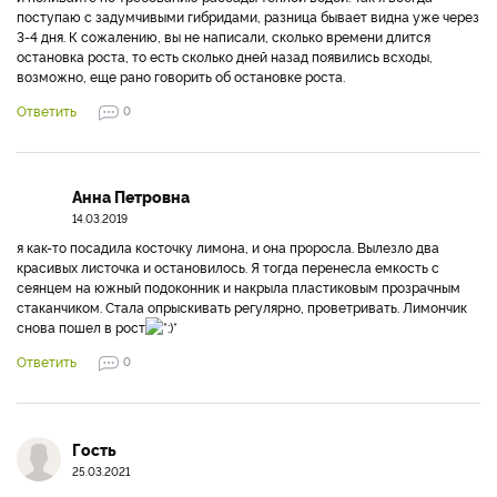
поступаю с задумчивыми гибридами, разница бывает видна уже через
3-4 дня. К сожалению, вы не написали, сколько времени длится
остановка роста, то есть сколько дней назад появились всходы,
возможно, еще рано говорить об остановке роста.
Ответить
0
Анна Петровна
14.03.2019
я как-то посадила косточку лимона, и она проросла. Вылезло два
красивых листочка и остановилось. Я тогда перенесла емкость с
сеянцем на южный подоконник и накрыла пластиковым прозрачным
стаканчиком. Стала опрыскивать регулярно, проветривать. Лимончик
снова пошел в рост
Ответить
0
Гость
25.03.2021