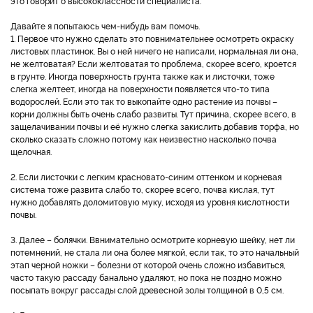
это говорит о высококлассности специалиста.
Давайте я попытаюсь чем-нибудь вам помочь.
1. Первое что нужно сделать это повнимательнее осмотреть окраску
листовых пластинок. Вы о ней ничего не написали, нормальная ли она,
не желтоватая? Если желтоватая то проблема, скорее всего, кроется
в грунте. Иногда поверхность грунта также как и листочки, тоже
слегка желтеет, иногда на поверхности появляется что-то типа
водорослей. Если это так то выкопайте одно растение из почвы –
корни должны быть очень слабо развиты. Тут причина, скорее всего, в
защелачивании почвы и её нужно слегка закислить добавив торфа, но
сколько сказать сложно потому как неизвестно насколько почва
щелочная.
2. Если листочки с легким красновато-синим оттенком и корневая
система тоже развита слабо то, скорее всего, почва кислая, тут
нужно добавлять доломитовую муку, исходя из уровня кислотности
почвы.
3. Далее – болячки. Ввнимательно осмотрите корневую шейку, нет ли
потемнений, не стала ли она более мягкой, если так, то это начальный
этап черной ножки – болезни от которой очень сложно избавиться,
часто такую рассаду банально удаляют, но пока не поздно можно
посыпать вокруг рассады слой древесной золы толщиной в 0,5 см.