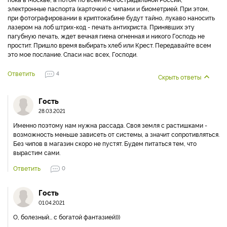
электронные паспорта (карточки) с чипами и биометрией. При этом,
при фотографировании в криптокабине будут тайно, лукаво наносить
лазером на лоб штрих-код - печать антихриста. Принявших эту
пагубную печать, ждет вечная гиена огненная и никого Господь не
простит. Пришло время выбирать хлеб или Крест. Передавайте всем
это мое послание. Спаси нас всех, Господи.
Ответить
4
Скрыть ответы
Гость
28.03.2021
Именно поэтому нам нужна рассада. Своя земля с растишками -
возможность меньше зависеть от системы, а значит сопротивляться.
Без чипов в магазин скоро не пустят. Будем питаться тем, что
вырастим сами.
Ответить
0
Гость
01.04.2021
О, болезный... с богатой фантазией)))