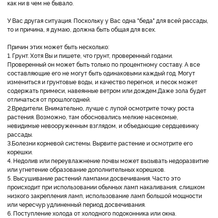
как ни в чем не бывало.
У Вас другая ситуация. Поскольку у Вас одна "беда" для всей рассады,
то и причина, я думаю, должна быть общая для всех.
Причин этих может быть несколько:
1. Грунт. Хотя Вы и пишете, что грунт, проверенный годами.
Проверенный он может быть только по процентному составу. А все
составляющие его не могут быть одинаковыми каждый год. Могут
измениться и грунтовые воды, и качество перегноя, и песок может
содержать примеси, навеянные ветром или дождем.Даже зола будет
отличаться от прошлогодней.
2.Вредители. Внимательно, лучше с лупой осмотрите точку роста
растения. Возможно, там обосновались мелкие насекомые,
невидимые невооруженным взглядом, и объедающие сердцевинку
рассады.
3.Болезни корневой системы. Вырвите растение и осмотрите его
корешки.
4. Недолив или переувлажнение почвы может вызывать недоразвитие
или угнетение образование дополнительных корешков.
5. Высушивание растений лампами досвечивания. Часто это
происходит при использовании обычных ламп накаливания, слишком
низкого закрепления ламп, использование ламп большой мощности
или чересчур удлиненный период досвечивания.
6. Поступление холода от холодного подоконника или окна.