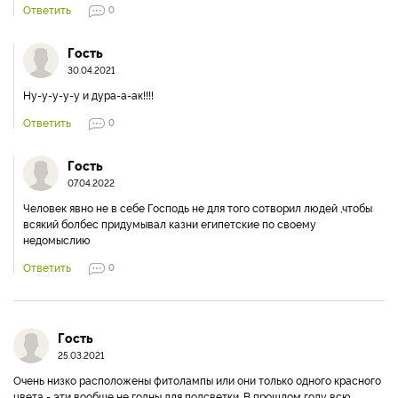
Ответить
0
Гость
30.04.2021
Ну-у-у-у-у и дура-а-ак!!!!
Ответить
0
Гость
07.04.2022
Человек явно не в себе Господь не для того сотворил людей ,чтобы
всякий болбес придумывал казни египетские по своему
недомыслию
Ответить
0
Гость
25.03.2021
Очень низко расположены фитолампы или они только одного красного
цвета - эти вообще не годны для подсветки. В прошлом году всю