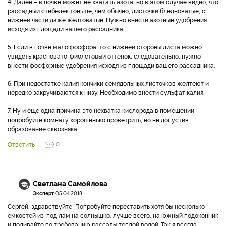
4. Далее – в почве может не хватать азота, но в этом случае видно, что
рассадный стебелек тоньше, чем обычно, листочки бледноватые, с
нижней части даже желтоватые. Нужно внести азотные удобрения
исходя из площади вашего рассадника.
5. Если в почве мало фосфора, то с нижней стороны листа можно
увидеть красновато-фиолетовый оттенок, следовательно, нужно
внести фосфорные удобрения исходя из площади вашего рассадника.
6. При недостатке калия кончики семядольных листочков желтеют и
нередко закручиваются к низу. Необходимо внести сульфат калия.
7. Ну и еще одна причина это нехватка кислорода в помещении –
попробуйте комнату хорошенько проветрить, но не допустив
образование сквозняка.
Ответить
0
Светлана Самойлова
Эксперт
05.04.2018
Сергей, здравствуйте! Попробуйте переставить хотя бы несколько
емкостей из-под лам на солнышко, лучше всего, на южный подоконник
и поливайте по требованию рассады теплой водой. Так я всегда