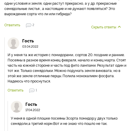
одни условия и земля, одни растут прекрасно, а у др. прекрасные
семядольные листья , а настоящие и не думают появляться? Это
вырождение сорта что ли или гибрида?
Ответить
2
Скрыть ответы
Гость
03.04.2022
И у меня та же история с помидорами.. сортов 20. поздние и ранние.
Посеяны в разное время конец февраля, начало и конец марта. Стоят
часть на южной стороне и часть под фито лампами. Результат один и
тот же. Только семядольки. Можно подумать земля виновата, но в
этой же земле отличные перцы. Полила монокалием фосфата.
Надеюсь что проснуться.
Ответить
1
Гость
17.04.2022
У меня в одной плошке посеяны 3сорта помидор,у двух только
семядоли,а третий норм.Вот и не знаю что пошло не так.