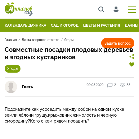
КАЛЕНДАРЬ ДАЧНИКА
САД И ОГОРОД
ЦВЕТЫ И РАСТЕНИЯ
ДАЧНЫ
Главная
Лента вопросов-ответов
Ягоды
Задать вопрос
Совместные посадки плодовых деревьев
и ягодных кустарников
Ягоды
09.08.2022
2
38
Гость
Подскажите как усоседить между собой на одном куске
земли яблони,грушу,крыжовник,жимолость и черную
смородину?Кого с кем рядом посадить?