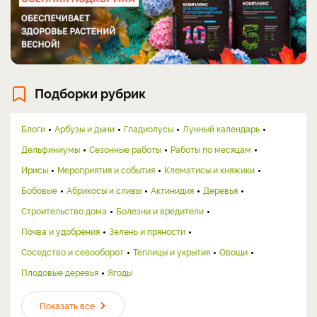
Подборки рубрик
Блоги
Арбузы и дыни
Гладиолусы
Лунный календарь
Дельфиниумы
Сезонные работы
Работы по месяцам
Ирисы
Мероприятия и события
Клематисы и княжики
Бобовые
Абрикосы и сливы
Актинидия
Деревья
Строительство дома
Болезни и вредители
Почва и удобрения
Зелень и пряности
Соседство и севооборот
Теплицы и укрытия
Овощи
Плодовые деревья
Ягоды
Показать все