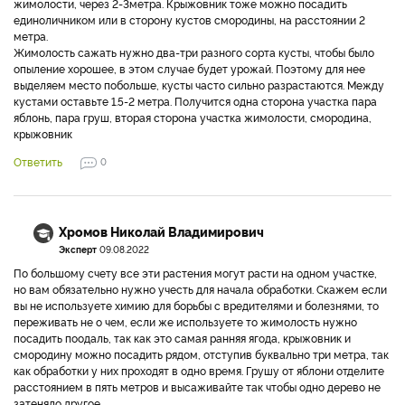
жимолости, через 2-3метра. Крыжовник тоже можно посадить
единоличником или в сторону кустов смородины, на расстоянии 2
метра.
Жимолость сажать нужно два-три разного сорта кусты, чтобы было
опыление хорошее, в этом случае будет урожай. Поэтому для нее
выделяем место побольше, кусты часто сильно разрастаются. Между
кустами оставьте 1.5-2 метра. Получится одна сторона участка пара
яблонь, пара груш, вторая сторона участка жимолости, смородина,
крыжовник
Ответить
0
Хромов Николай Владимирович
Эксперт
09.08.2022
По большому счету все эти растения могут расти на одном участке,
но вам обязательно нужно учесть для начала обработки. Скажем если
вы не используете химию для борьбы с вредителями и болезнями, то
переживать не о чем, если же используете то жимолость нужно
посадить поодаль, так как это самая ранняя ягода, крыжовник и
смородину можно посадить рядом, отступив буквально три метра, так
как обработки у них проходят в одно время. Грушу от яблони отделите
расстоянием в пять метров и высаживайте так чтобы одно дерево не
затеняло другое.