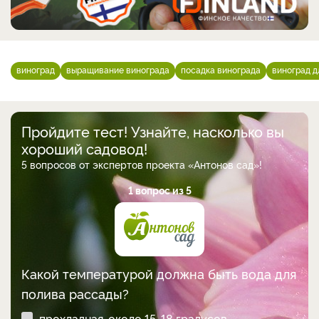
виноград
выращивание винограда
посадка винограда
виноград 
Пройдите тест! Узнайте, насколько вы
хороший садовод!
5 вопросов от экспертов проекта «Антонов сад»!
1 вопрос из 5
Какой температурой должна быть вода для
полива рассады?
прохладная, около 15-18 градусов