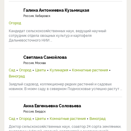
Галина Антониевна Кузьмицкая
Россия, Хабаровск
Огород
Кандидат сельскохозяйственных наук, ведущий научный
сотрудник отдела овощных культур и картофеля
Дальневосточного НИИ ...
Светлана Самойлова
Россия, Москва
Сад
Огород
Цветы
Кулинария
Комнатные растения
Виноград
Заядлый садовод, коллекционер редких растений и садовых
новинок. В моем саду в северном Подмосковье успешно растут ...
Анна Евгеньевна Соловьева
Россия, Бердск
Сад
Огород
Цветы
Комнатные растения
Виноград
Доктор сельскохозяйственных наук, соавтор 24 сорта земляники,
смородины (чёрной, красной, золотистой и американской), ...