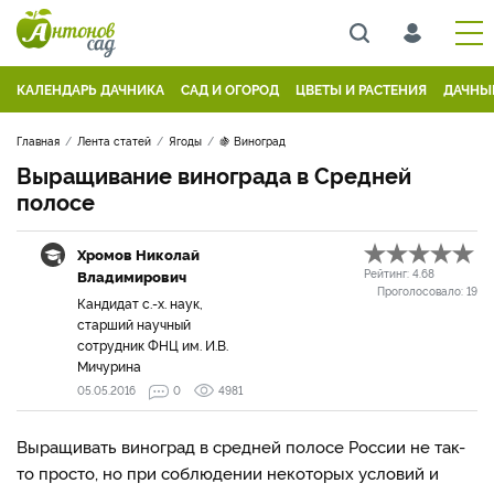
КАЛЕНДАРЬ ДАЧНИКА
САД И ОГОРОД
ЦВЕТЫ И РАСТЕНИЯ
ДАЧНЫ
Главная
Лента статей
Ягоды
🍇 Виноград
Выращивание винограда в Средней
полосе
Хромов Николай
Владимирович
Рейтинг:
4.68
Проголосовало:
19
Кандидат с.-х. наук,
старший научный
сотрудник ФНЦ им. И.В.
Мичурина
05.05.2016
0
4981
Выращивать виноград в средней полосе России не так-
то просто, но при соблюдении некоторых условий и