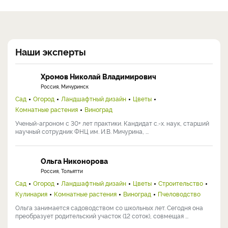
Наши эксперты
Хромов Николай Владимирович
Россия, Мичуринск
Сад
Огород
Ландшафтный дизайн
Цветы
Комнатные растения
Виноград
Ученый-агроном с 30+ лет практики. Кандидат с.-х. наук, старший
научный сотрудник ФНЦ им. И.В. Мичурина, ...
Ольга Никонорова
Россия, Тольятти
Сад
Огород
Ландшафтный дизайн
Цветы
Строительство
Кулинария
Комнатные растения
Виноград
Пчеловодство
Ольга занимается садоводством со школьных лет. Сегодня она
преобразует родительский участок (12 соток), совмещая ...