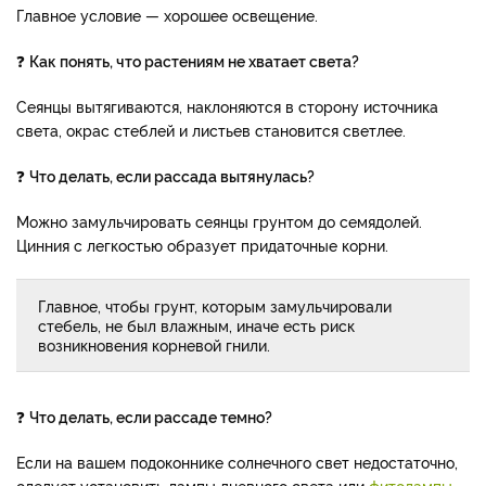
Главное условие — хорошее освещение.
❓
Как понять, что растениям не хватает света?
Сеянцы вытягиваются, наклоняются в сторону источника
света, окрас стеблей и листьев становится светлее.
❓
Что делать, если рассада вытянулась?
Можно замульчировать сеянцы грунтом до семядолей.
Цинния с легкостью образует придаточные корни.
Главное, чтобы грунт, которым замульчировали
стебель, не был влажным, иначе есть риск
возникновения корневой гнили.
❓
Что делать, если рассаде темно?
Если на вашем подоконнике солнечного свет недостаточно,
следует установить лампы дневного света или
фитолампы