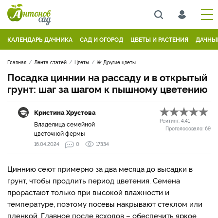
КАЛЕНДАРЬ ДАЧНИКА
САД И ОГОРОД
ЦВЕТЫ И РАСТЕНИЯ
ДАЧНЫ
Главная
Лента статей
Цветы
🌺 Другие цветы
Посадка циннии на рассаду и в открытый
грунт: шаг за шагом к пышному цветению
Кристина Хрустова
Рейтинг:
4.41
Владелица семейной
Проголосовало:
69
цветочной фермы
16.04.2024
0
17334
Циннию сеют примерно за два месяца до высадки в
грунт, чтобы продлить период цветения. Семена
прорастают только при высокой влажности и
температуре, поэтому посевы накрывают стеклом или
пленкой. Главное после всходов – обеспечить яркое