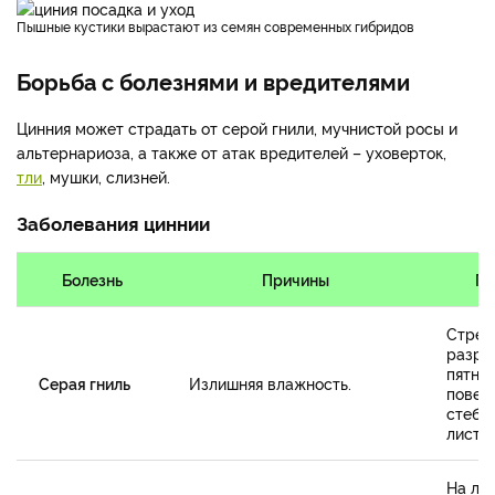
Пышные кустики вырастают из семян современных гибридов
Борьба с болезнями и вредителями
Цинния может страдать от серой гнили, мучнистой росы и
альтернариоза, а также от атак вредителей – уховерток,
тли
, мушки, слизней.
Заболевания циннии
Болезнь
Причины
Пр
Стрем
разра
пятна 
Серая гниль
Излишняя влажность.
повер
стебл
листь
На ли