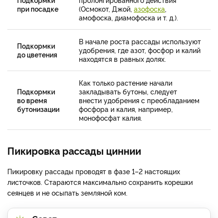
при посадке
(Осмокот, Джой,
азофоска
,
амофоска, диамофоска и т. д.).
В начале роста рассады используют
Подкормки
удобрения, где азот, фосфор и калий
до цветения
находятся в равных долях.
Как только растение начали
Подкормки
закладывать бутоны, следует
во время
внести удобрения с преобладанием
бутонизации
фосфора и калия, например,
монофосфат калия.
Пикировка рассады циннии
Пикировку рассады проводят в фазе 1–2 настоящих
листочков. Стараются максимально сохранить корешки
сеянцев и не осыпать земляной ком.