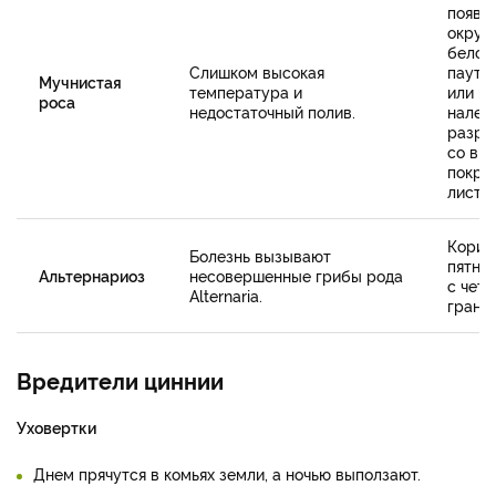
появл
округ
белог
Слишком высокая
паути
Мучнистая
температура и
или м
роса
недостаточный полив.
налет
разра
со вр
покры
лист.
Корич
Болезнь вызывают
пятна 
Альтернариоз
несовершенные грибы рода
с четк
Alternaria.
грани
Вредители циннии
Уховертки
Днем прячутся в комьях земли, а ночью выползают.