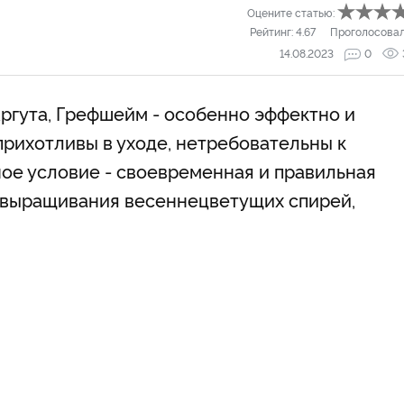
Оцените статью:
Рейтинг:
4.67
Проголосова
14.08.2023
0
Аргута, Грефшейм - особенно эффектно и
прихотливы в уходе, нетребовательны к
ное условие - своевременная и правильная
х выращивания весеннецветущих спирей,