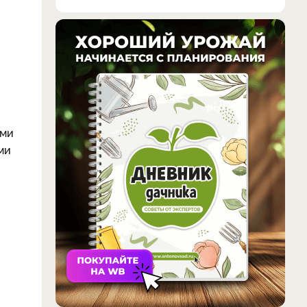
ыми
ми