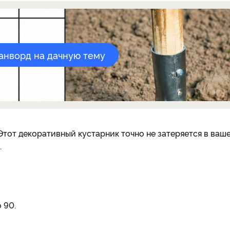
канворд на дачную тему
тот декоративный кустарник точно не затеряется в ваш
.
о 90.