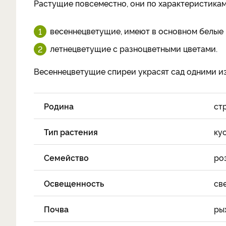
Растущие повсеместно, они по характеристикам
весеннецветущие, имеют в основном белые
летнецветущие с разноцветными цветами.
Весеннецветущие спиреи украсят сад одними из
Родина
ст
Тип растения
ку
Семейство
ро
Освещенность
св
Почва
ры