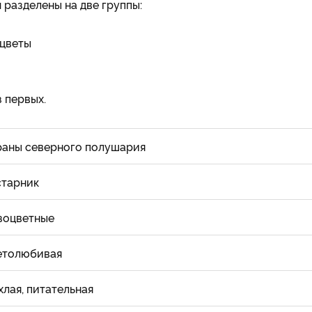
 разделены на две группы:
 цветы
 первых.
раны северного полушария
старник
зоцветные
етолюбивая
хлая, питательная