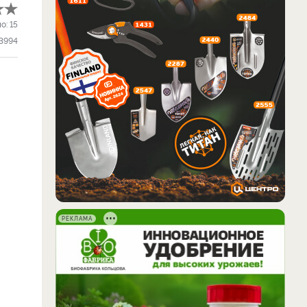
ло:
15
3994
РЕКЛАМА