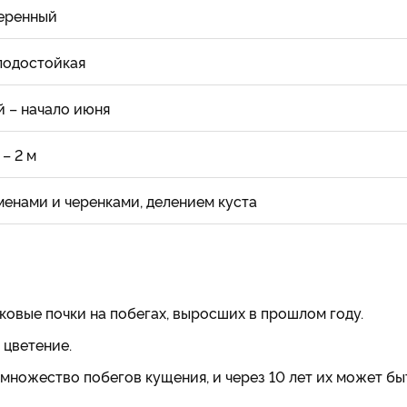
еренный
лодостойкая
й – начало июня
 – 2 м
менами и черенками, делением куста
овые почки на побегах, выросших в прошлом году.
 цветение.
множество побегов кущения, и через 10 лет их может бы