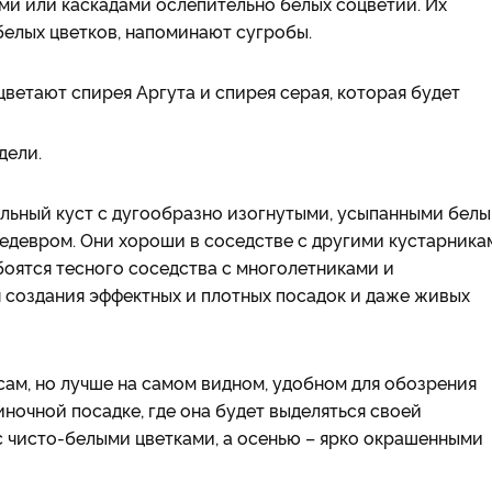
ами или каскадами ослепительно белых соцветий. Их
елых цветков, напоминают сугробы.
ветают спирея Аргута и спирея серая, которая будет
дели.
ельный куст с дугообразно изогнутыми, усыпанными бел
едевром. Они хороши в соседстве с другими кустарника
боятся тесного соседства с многолетниками и
 создания эффектных и плотных посадок и даже живых
сам, но лучше на самом видном, удобном для обозрения
иночной посадке, где она будет выделяться своей
чисто-белыми цветками, а осенью – ярко окрашенными